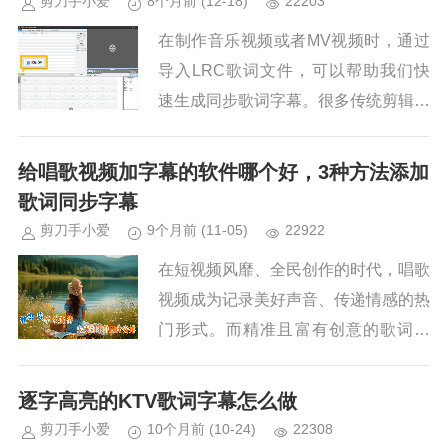
剪刀手小爱
8个月前
(12-18)
22203
在制作音乐视频或者MV视频时，通过
导入LRC歌词文件，可以帮助我们快
速生成同步歌词字幕。很多传统剪辑软
件，无法直接导入LRC歌词，需要借
助一些转换工具转成SRT格式才支
给唱歌视频加字幕的软件哪个好，3种方法添加
持，操作非常复杂！这里教大家使用...
歌词同步字幕
剪刀手小爱
9个月前
(11-05)
22922
在短视频风靡、全民创作的时代，唱歌
视频成为记录美好声音、传递情感的热
门形式。而精准且富有创意的歌词字
幕，不仅能帮助观众理解歌曲内容，更
能为视频增添氛围感与视觉吸引力。但
逐字高亮的KTV歌词字幕怎么做
面对市面上琳琅满目的剪辑软件，许...
剪刀手小爱
10个月前
(10-24)
22308