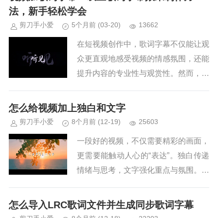
传统的手动打字幕方式不仅...
法，新手轻松学会
剪刀手小爱
5个月前
(03-20)
13662
在短视频创作中，歌词字幕不仅能让观
众更直观地感受视频的情感氛围，还能
提升内容的专业性与观赏性。然而，传
统视频剪辑软件制作歌词字幕时，往往
需要手动输入文字、逐帧调整时间轴、
怎么给视频加上独白和文字
反复调试样式，步骤繁琐且耗时，...
剪刀手小爱
8个月前
(12-19)
25603
一段好的视频，不仅需要精彩的画面，
更需要能触动人心的“表达”。独白传递
情绪与思考，文字强化重点与氛围。无
论是温馨治愈的vlog、震撼人心的短
片，还是适配社交平台的竖屏内容，给
怎么导入LRC歌词文件并生成同步歌词字幕
视频加上合适的独白和文字，...