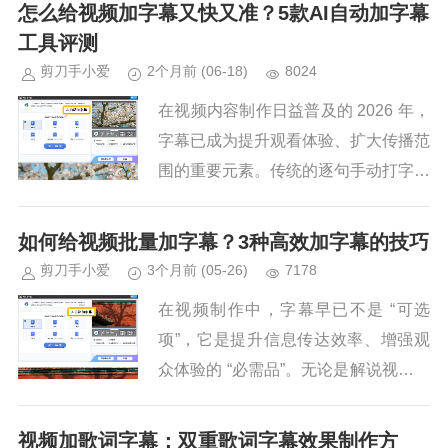
其操作简单、对电脑配置优化彻底、运
怎么给视频加字幕又快又准？5款AI自动加字幕
行流畅不卡顿的优势，成为...
工具评测
剪刀手小爱
2个月前
(06-18)
8024
在视频内容制作日益普及的 2026 年，
字幕已成为提升观看体验、扩大传播范
围的重要元素。传统的逐句手动打字幕
耗时较长，而 AI 自动加字幕技术的成
熟，让这一工序变得相对高效。以下对
如何给视频批量加字幕？3种高效加字幕的技巧
五款主流工具进行介绍...
剪刀手小爱
3个月前
(05-26)
7178
在视频制作中，字幕早已不是 “可选
项”，它是提升信息传达效率、增强观
众体验的 “必需品”。无论是解说视频、
音乐 MV，还是知识科普、影视剪辑，
字幕都能让你的内容走得更远。然而，
视频加歌词字幕：双重歌词字幕效果制作方