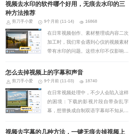
能将这一时间缩短60%以上。为了帮大
视频去水印的软件哪个好用，无痕去水印的三
家高效解决水印困扰，我们实测...
种方法推荐
剪刀手小爱
9个月前
(11-14)
16868
在日常视频创作、素材整理或内容二次
加工时，我们常会遇到心仪的视频素材
带有水印的问题。这些水印不仅影响视
频的观感，还可能涉及版权纠纷，因此
选择一款好用的去水印软件并掌握科学
怎么去掉视频上的字幕和声音
的去水印方法至关重要。本文将为...
剪刀手小爱
9个月前
(11-03)
18740
在日常视频处理中，不少人会陷入这样
的困境：下载的影视片段自带杂乱字
幕，想替换成自制双语字幕却不知从何
下手；录制的会议视频背景噪音刺耳，
需消音重配却找不到简单方法；剪辑的
视频去字幕的几种方法，一键无痕去掉视频上