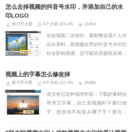
家使用爱剪辑，通过 4 种简单高效的
怎么去掉视频的抖音号水印，并添加自己的水
方法，快速去除视频里的字幕！...
印LOGO
剪刀手小爱
5个月前
(03-19)
11854
在短视频二次创作、素材整合或个人作
品分享时，原视频自带的抖音号水印往
往会影响观感，还可能涉及版权混淆；
而添加专属水印既能提升作品辨识度，
又能有效保护原创权益。今天就为大家
视频上的字幕怎么修改掉
详细拆解，如何用爱剪辑软件快速...
剪刀手小爱
8个月前
(12-18)
20390
有没有过这种崩溃时刻：下载的素材自
带突兀字幕，自己剪视频时字幕打错
字，想改却不知道从哪下手？更坑的
是，用传统剪辑软件去字幕，光找功能
入口就要十分钟，处理内嵌字幕更是得