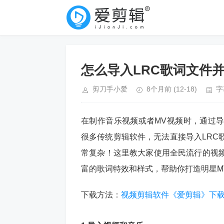
怎么导入LRC歌词文件
剪刀手小爱
8个月前
(12-18)
字
在制作音乐视频或者MV视频时，通过导
很多传统剪辑软件，无法直接导入LRC
常复杂！这里教大家使用全民流行的视频
富的歌词特效和样式，帮助你打造明星M
下载方法：
视频剪辑软件《爱剪辑》下