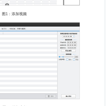
图1：添加视频