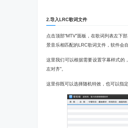
2.导入LRC歌词文件
点击顶部“MTV”面板，在歌词列表左下
景音乐相匹配的LRC歌词文件，软件会
这里我们可以根据需要设置字幕样式的，
左对齐”。
这里你既可以选择随机特效，也可以指定