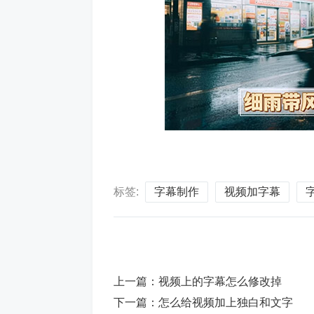
标签:
字幕制作
视频加字幕
上一篇：
视频上的字幕怎么修改掉
下一篇：
怎么给视频加上独白和文字