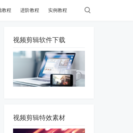
础教程
进阶教程
实例教程
视频剪辑软件下载
视频剪辑特效素材