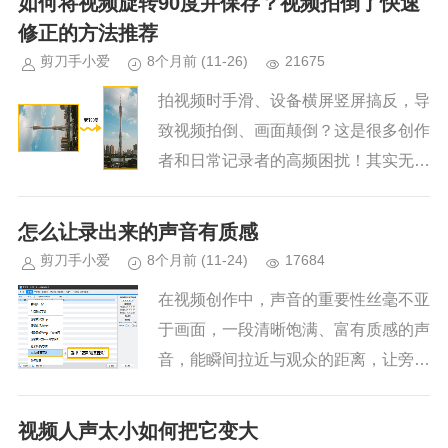
如何将视频旋转90度并保存？视频拍倒了快速
起来就是差点意思 —— 要么...
修正的方法推荐
剪刀手小爱
8个月前
(11-26)
21675
拍视频时手滑、设备横屏竖屏搞反，导
致视频拍倒、画面颠倒？这是很多创作
者和日常记录者的高频困扰！其实无需
复杂操作，用爱剪辑就能快速将视频旋
转90度并保存，还能顺带优化画面效
怎么让录出来的声音有质感
果。下面分享3种实用方法，覆盖...
剪刀手小爱
8个月前
(11-24)
17684
在视频创作中，声音的重要性丝毫不亚
于画面，一段清晰饱满、富有质感的声
音，能瞬间拉近与观众的距离，让旁白
更有感染力、对话更具代入感；而干瘪
刺耳、杂音遍布的录音，哪怕画面再精
视频人声太小如何把它变大