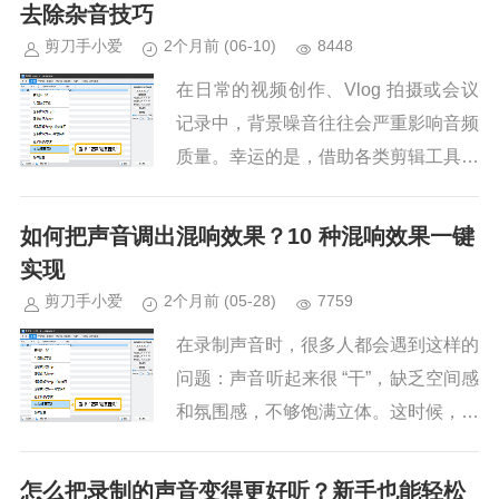
借助专业的视频剪辑工具，这一过...
去除杂音技巧
剪刀手小爱
2个月前
(06-10)
8448
在日常的视频创作、Vlog 拍摄或会议
记录中，背景噪音往往会严重影响音频
质量。幸运的是，借助各类剪辑工具与
科学的录制方法，我们可以轻松实现
“去杂音、留人声”。以下为您盘点电脑
如何把声音调出混响效果？10 种混响效果一键
端及网页端的降噪方案，并...
实现
剪刀手小爱
2个月前
(05-28)
7759
在录制声音时，很多人都会遇到这样的
问题：声音听起来很 “干”，缺乏空间感
和氛围感，不够饱满立体。这时候，给
声音添加适当的混响效果就能很好地解
决这个问题。1. 混响效果的用途混响
怎么把录制的声音变得更好听？新手也能轻松