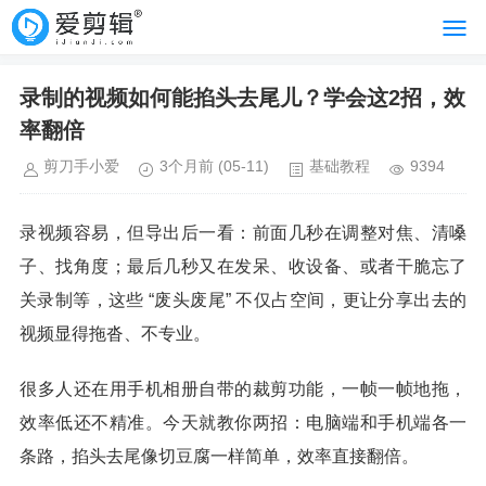
录制的视频如何能掐头去尾儿？学会这2招，效
率翻倍
剪刀手小爱
3个月前
(05-11)
基础教程
9394
录视频容易，但导出后一看：前面几秒在调整对焦、清嗓
子、找角度；最后几秒又在发呆、收设备、或者干脆忘了
关录制等，这些 “废头废尾” 不仅占空间，更让分享出去的
视频显得拖沓、不专业。
很多人还在用手机相册自带的裁剪功能，一帧一帧地拖，
效率低还不精准。今天就教你两招：电脑端和手机端各一
条路，掐头去尾像切豆腐一样简单，效率直接翻倍。