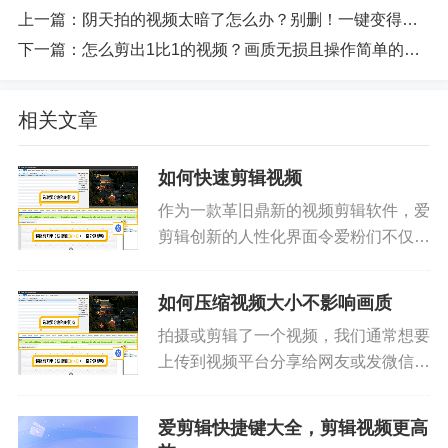
上一篇：
阴天拍的视频太暗了怎么办？别删！一键变得又亮又有质感
下一篇：
怎么剪出1比1的视频？画质无损且操作简单的方法
相关文章
如何快速剪辑视频
作为一款革旧鼎新的视频剪辑软件，爱
剪辑创新的人性化界面令爱粉们不仅能
够快速上手视频剪辑，无需花费大量的
时间学习，且爱剪辑超乎寻常的启动速
如何压缩视频大小不影响画质
度、运行速度也使爱粉们视频剪辑过程
拍摄或剪辑了一个视频，我们通常想要
更加快速、得心应手！按照如下步...
上传到视频平台分享给网友或发微信分
享给亲朋好友，这时候就需要压缩视频
大小了，那么如何压缩视频大小，还能
爱剪辑快捷键大全，剪辑视频更高
做到不影响画质呢？下面就跟着小爱了