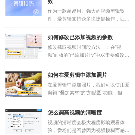
效
解压缩视频大小又不影响画质的秘...
作为一款超易用、强大的视频剪辑软
件，爱剪辑支持众多快捷键操作，让爱
粉们剪辑视频更高效和专业，轻轻松松
打造精美视频！小爱已经帮大家整理好
如何修改已添加视频的参数
超实用的爱剪辑快捷键大全啦，赶紧来
修改截取视频时间段方法一：在“视
学习和收藏吧！通用Tab&nbs...
频”面板的“已添加片段”中双击要修改的
视频片段，会弹出“预览/截取”对话框，
我们可以对要截取的视频时间段进行修
如何在爱剪辑中添加照片
改。图1：双击视频片段缩略图图2：
在爱剪辑中添加照片，我们可以使用爱
修改截取视频时间段方法二...
剪辑 “叠加素材”的“加贴图”功能，但爱
剪辑毕竟是视频剪辑软件，想将照片更
快更简单的制作成酷炫电子相册，我们
怎么调高视频的清晰度
可以使用国内发展十多年的老牌电子相
视频的清晰度会极大程度影响观看体
册制作软件《数码大师》实...
验，爱粉们是否曾因为视频模糊而感到