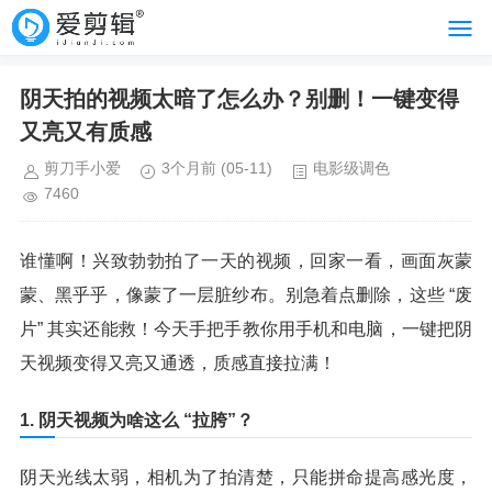
阴天拍的视频太暗了怎么办？别删！一键变得
又亮又有质感
剪刀手小爱
3个月前
(05-11)
电影级调色
7460
谁懂啊！兴致勃勃拍了一天的视频，回家一看，画面灰蒙
蒙、黑乎乎，像蒙了一层脏纱布。别急着点删除，这些 “废
片” 其实还能救！今天手把手教你用手机和电脑，一键把阴
天视频变得又亮又通透，质感直接拉满！
1. 阴天视频为啥这么 “拉胯”？
阴天光线太弱，相机为了拍清楚，只能拼命提高感光度，