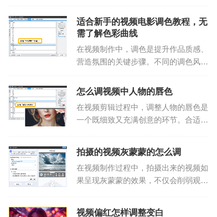
于光线不足、天气不佳、拍摄环境复杂
或背光等问题，原始视频的画面色调可
适合新手的视频电影调色教程，无
能并不尽如人意。本文将为你介绍几种
需了解色彩曲线
简单有效的方法，帮助你轻松调整...
在视频制作中，调色是提升作品质感、
营造氛围的关键步骤。不同的调色风格
能够赋予视频独特的视觉语言和情感色
彩。这一节来介绍视频电影调色的多种
怎么调视频中人物的唇色
技巧和参数，帮助大家快速提升视频的
在视频剪辑过程中，调整人物的唇色是
高级感。1.确定调色风格电影调...
一个既细致又充满创意的环节。合适的
唇色不仅能提升视频的整体美感，还能
更好地凸显人物的气色和情感表达。下
拍摄的视频灰蒙蒙的怎么调
面来教新手如何快速调整人物的纯色。
在视频制作过程中，拍摄出来的视频如
1.哪些情况适合修改唇色光线不...
果呈现灰蒙蒙的效果，不仅会削弱观众
的视觉体验，还可能掩盖原本应有的画
面细节和情感表达。那么，视频为何会
视频偏红怎样调整变白