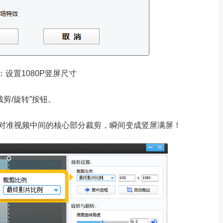
：设置1080P竖屏尺寸
剪/旋转”按钮。
动对准视频中间的核心部分裁剪，瞬间变成竖屏满屏！