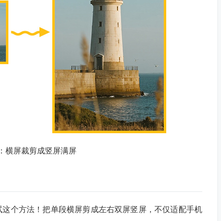
3：横屏裁剪成竖屏满屏
试这个方法！把单段横屏剪成左右双屏竖屏，不仅适配手机