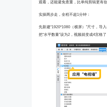
观看，还能避免查重，比单纯剪辑更有
实操两步走，全程不超1分钟：
先新建“1920*1080（横屏）”尺寸，
把“水平数量”设为2，视频就变成4宫格