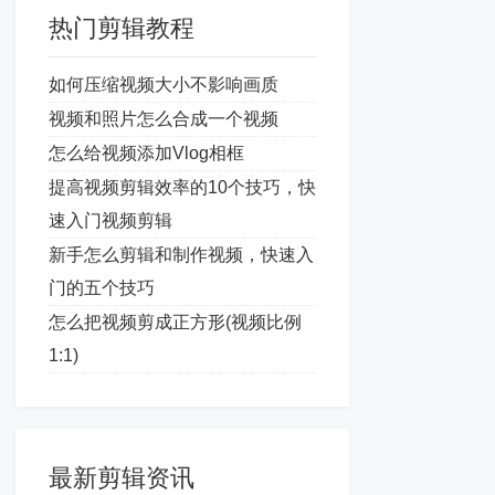
热门剪辑教程
如何压缩视频大小不影响画质
视频和照片怎么合成一个视频
怎么给视频添加Vlog相框
提高视频剪辑效率的10个技巧，快
速入门视频剪辑
新手怎么剪辑和制作视频，快速入
门的五个技巧
怎么把视频剪成正方形(视频比例
1:1)
最新剪辑资讯