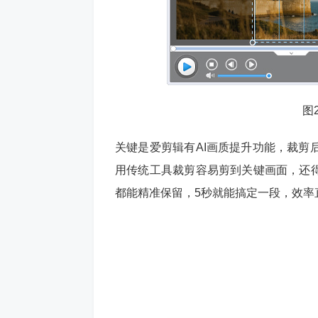
图
关键是爱剪辑有AI画质提升功能，裁剪
用传统工具裁剪容易剪到关键画面，还得
都能精准保留，5秒就能搞定一段，效率