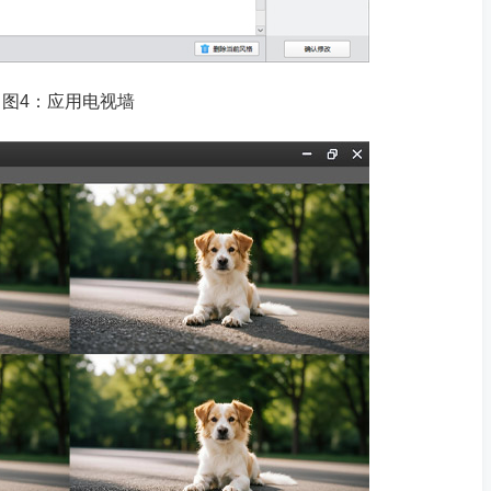
图4：应用电视墙