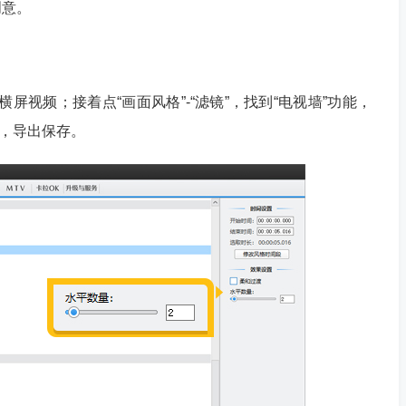
创意。
导入横屏视频；接着点“画面风格”-“滤镜”，找到“电视墙”功能，
了，导出保存。