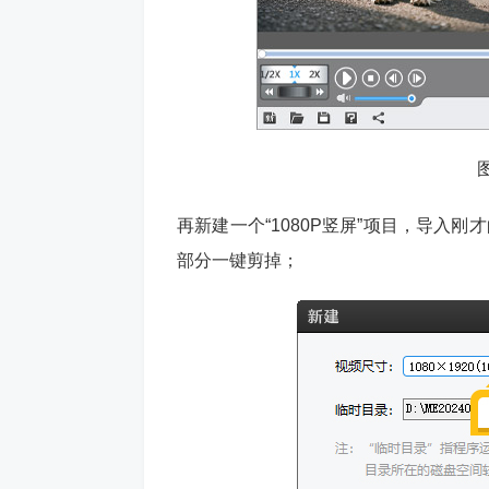
再新建一个“1080P竖屏”项目，导入
部分一键剪掉；