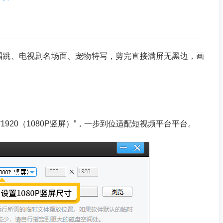
唱跳、电视剧名场面、宠物特写，剪完直接满屏无黑边，画
1920（1080P竖屏）”，一步到位适配短视频平台平台。