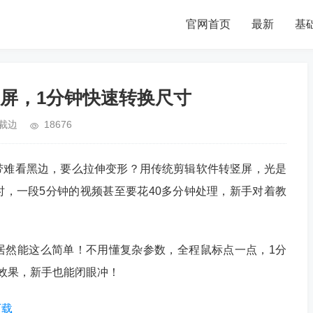
官网首页
最新
基
屏，1分钟快速转换尺寸
I裁边
18676
带难看黑边，要么拉伸变形？用传统剪辑软件转竖屏，光是
，一段5分钟的视频甚至要花40多分钟处理，新手对着教
！
居然能这么简单！不用懂复杂参数，全程鼠标点一点，1分
效果，新手也能闭眼冲！
下载