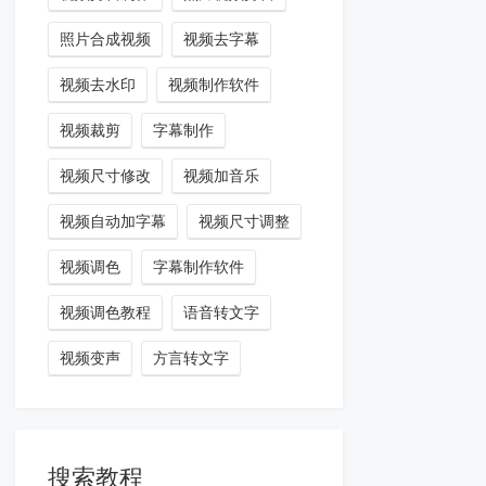
照片合成视频
视频去字幕
视频去水印
视频制作软件
视频裁剪
字幕制作
视频尺寸修改
视频加音乐
视频自动加字幕
视频尺寸调整
视频调色
字幕制作软件
视频调色教程
语音转文字
视频变声
方言转文字
搜索教程