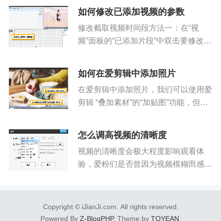
打造精美视频！小爱已经帮大家整理好
如何修改已添加视频的参数
超实用的爱剪辑快捷键大全啦，赶紧来
修改截取视频时间段方法一：在“视
学习和收藏吧！通用Tab&nbs...
频”面板的“已添加片段”中双击要修改的
视频片段，会弹出“预览/截取”对话框，
我们可以对要截取的视频时间段进行修
如何在爱剪辑中添加照片
改。图1：双击视频片段缩略图图2：
在爱剪辑中添加照片，我们可以使用爱
修改截取视频时间段方法二...
剪辑 “叠加素材”的“加贴图”功能，但爱
剪辑毕竟是视频剪辑软件，想将照片更
快更简单的制作成酷炫电子相册，我们
怎么调高视频的清晰度
可以使用国内发展十多年的老牌电子相
视频的清晰度会极大程度影响观看体
册制作软件《数码大师》实...
验，爱粉们是否曾因为视频模糊而感到
困惑？不必担心，本教程将讲解爱剪辑
调高视频清晰度的方法，简单几步即可
搞定，下面来跟着教程学起来吧！一、
Copyright © iJianJi.com. All rights reserved.
创建高清分辨率打开软件时，或点击...
Powered By
Z-BlogPHP
. Theme by
TOYEAN
.