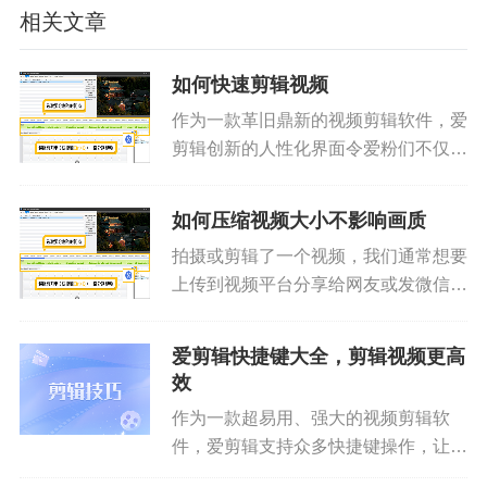
相关文章
如何快速剪辑视频
作为一款革旧鼎新的视频剪辑软件，爱
剪辑创新的人性化界面令爱粉们不仅能
够快速上手视频剪辑，无需花费大量的
时间学习，且爱剪辑超乎寻常的启动速
如何压缩视频大小不影响画质
度、运行速度也使爱粉们视频剪辑过程
拍摄或剪辑了一个视频，我们通常想要
更加快速、得心应手！按照如下步...
上传到视频平台分享给网友或发微信分
享给亲朋好友，这时候就需要压缩视频
大小了，那么如何压缩视频大小，还能
爱剪辑快捷键大全，剪辑视频更高
做到不影响画质呢？下面就跟着小爱了
效
解压缩视频大小又不影响画质的秘...
作为一款超易用、强大的视频剪辑软
件，爱剪辑支持众多快捷键操作，让爱
粉们剪辑视频更高效和专业，轻轻松松