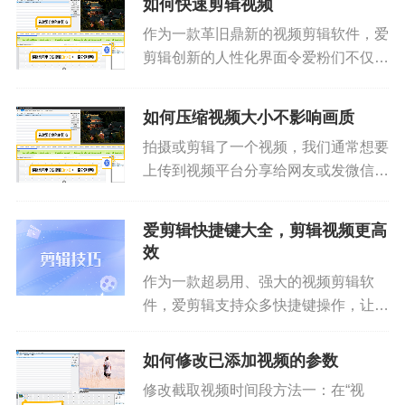
如何快速剪辑视频
作为一款革旧鼎新的视频剪辑软件，爱
剪辑创新的人性化界面令爱粉们不仅能
够快速上手视频剪辑，无需花费大量的
时间学习，且爱剪辑超乎寻常的启动速
如何压缩视频大小不影响画质
度、运行速度也使爱粉们视频剪辑过程
拍摄或剪辑了一个视频，我们通常想要
更加快速、得心应手！按照如下步...
上传到视频平台分享给网友或发微信分
享给亲朋好友，这时候就需要压缩视频
大小了，那么如何压缩视频大小，还能
爱剪辑快捷键大全，剪辑视频更高
做到不影响画质呢？下面就跟着小爱了
效
解压缩视频大小又不影响画质的秘...
作为一款超易用、强大的视频剪辑软
件，爱剪辑支持众多快捷键操作，让爱
粉们剪辑视频更高效和专业，轻轻松松
打造精美视频！小爱已经帮大家整理好
如何修改已添加视频的参数
超实用的爱剪辑快捷键大全啦，赶紧来
修改截取视频时间段方法一：在“视
学习和收藏吧！通用Tab&nbs...