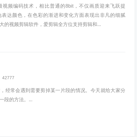
专业级视频编码技术，相比普通的8bit，不仅画质迎来飞跃提
地表达颜色，在色彩的渐进和变化方面表现出非凡的细腻
大的视频剪辑软件，爱剪辑全方位支持剪辑和...
42777
时，经常会遇到需要剪掉某一片段的情况。今天就给大家分
段的方法。...