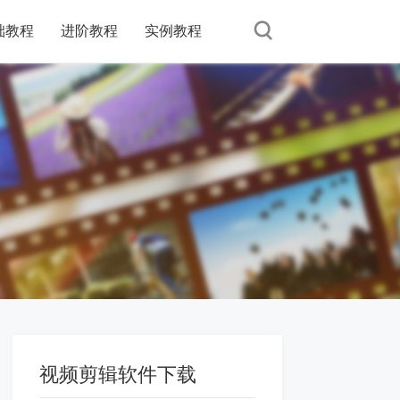
础教程
进阶教程
实例教程
视频剪辑软件下载