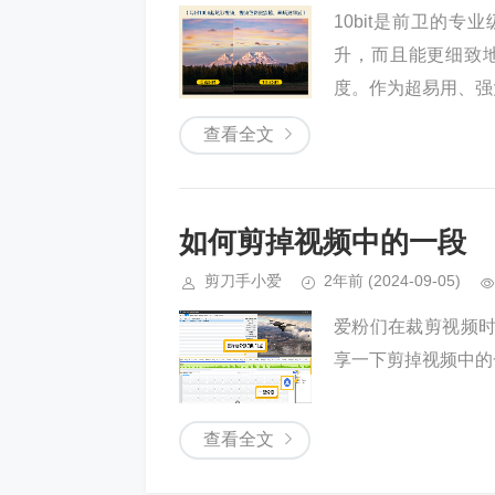
10bit是前卫的
升，而且能更细致
度。作为超易用、强
查看全文
如何剪掉视频中的一段
剪刀手小爱
2年前
(2024-09-05)
爱粉们在裁剪视频
享一下剪掉视频中的一
查看全文