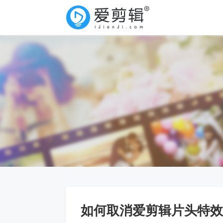
如何取消爱剪辑片头特效