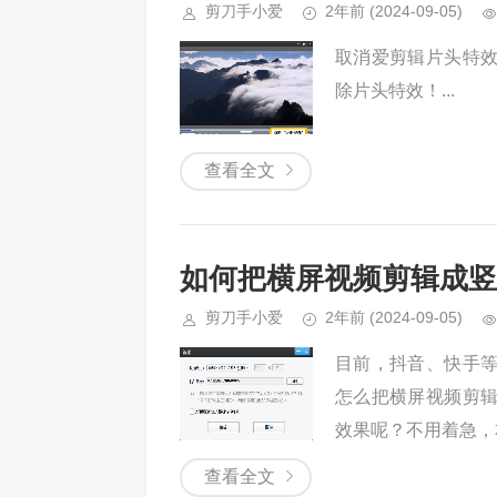
剪刀手小爱
2年前
(2024-09-05)
取消爱剪辑片头特
除片头特效！...
查看全文
如何把横屏视频剪辑成竖
剪刀手小爱
2年前
(2024-09-05)
目前，抖音、快手
怎么把横屏视频剪
效果呢？不用着急，
查看全文