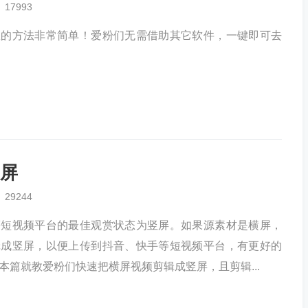
17993
效的方法非常简单！爱粉们无需借助其它软件，一键即可去
屏
29244
等短视频平台的最佳观赏状态为竖屏。如果源素材是横屏，
辑成竖屏，以便上传到抖音、快手等短视频平台，有更好的
本篇就教爱粉们快速把横屏视频剪辑成竖屏，且剪辑...