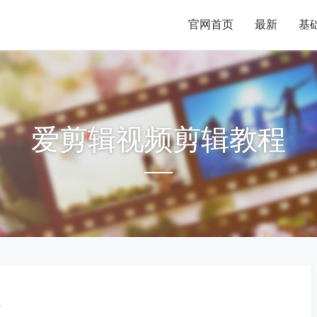
官网首页
最新
基
爱剪辑视频剪辑教程