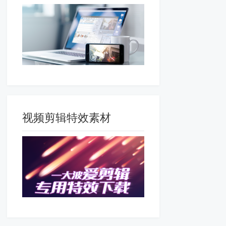
视频剪辑特效素材