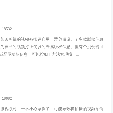
18532
辛苦苦剪辑的视频被搬运盗用，爱剪辑设计了多款版权信息
以为自己的视频打上优雅的专属版权信息。但有个别爱粉可
或显示版权信息，可以按如下方法实现哦！...
18682
拍摄视频时，一不小心拿倒了，可能导致将拍摄的视频拍倒