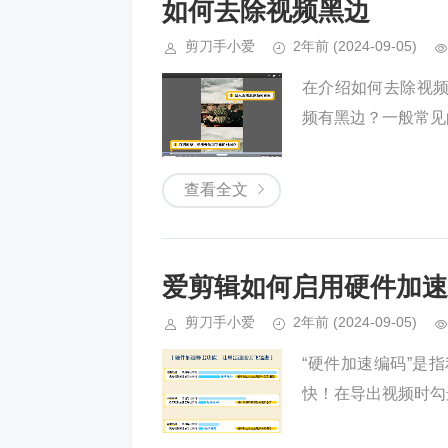
如何去除视频黑边
剪刀手小爱
2年前
(2024-09-05)
在介绍如何去除视
频有黑边？一般常见的
查看全文
爱剪辑如何启用硬件加速
剪刀手小爱
2年前
(2024-09-05)
“硬件加速编码”是
快！在导出视频时勾选.