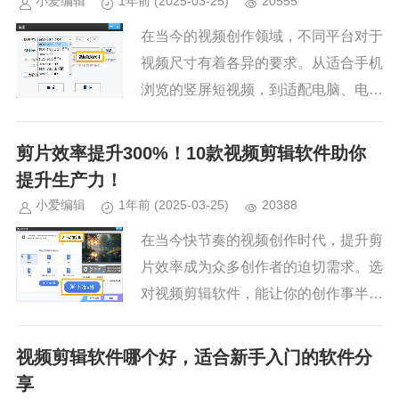
小爱编辑
1年前
(2025-03-25)
20555
在当今的视频创作领域，不同平台对于
视频尺寸有着各异的要求。从适合手机
浏览的竖屏短视频，到适配电脑、电视
屏幕的横屏长视频，创作者常常需要根
据发布平台和受众需求，灵活调整视频
剪片效率提升300%！10款视频剪辑软件助你
尺寸。而此时，一款能够便捷实现...
提升生产力！
小爱编辑
1年前
(2025-03-25)
20388
在当今快节奏的视频创作时代，提升剪
片效率成为众多创作者的迫切需求。选
对视频剪辑软件，能让你的创作事半功
倍。接下来，为大家介绍10款助力提
升生产力的视频剪辑软件，其中爱剪辑
视频剪辑软件哪个好，适合新手入门的软件分
更是凭借其丰富的AI功能脱颖而...
享