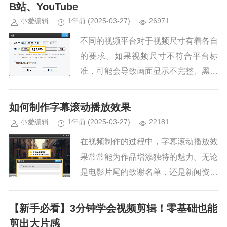
模糊处理又显得过于虚假，难以...
B站、YouTube
小爱编辑
1年前
(2025-03-27)
26971
不同的视频平台对于视频尺寸有着各自
的要求。如果视频尺寸不符合平台标
准，可能会导致画面显示不完整、黑边
过多等问题，影响观众的观看体验。因
此，掌握视频尺寸裁剪的技巧至关重
如何制作字幕滚动播放效果
要。本文将为大家全面解析视频尺寸
小爱编辑
1年前
(2025-03-27)
22181
裁...
在视频制作的过程中，字幕滚动播放效
果常常能为作品增添独特的魅力。无论
是电影片尾的致谢名单，还是新闻资讯
中的滚动消息，又或是音乐视频里的歌
词展示，滚动字幕都有着广泛的应用。
【新手必看】3分钟学会视频剪辑！零基础也能
然而，传统制作方法往往让创作者...
剪出大片感