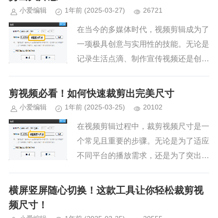
小爱编辑
1年前
(2025-03-27)
26721
在当今的多媒体时代，视频剪辑成为了
一项极具创意与实用性的技能。无论是
记录生活点滴、制作宣传视频还是创作
影视作品，掌握视频剪辑技巧都能让你
的素材焕发出独特的魅力。下面将详细
剪视频必看！如何快速裁剪出完美尺寸
介绍如何剪辑视频短片，让你快速...
小爱编辑
1年前
(2025-03-25)
20102
在视频剪辑过程中，裁剪视频尺寸是一
个常见且重要的步骤。无论是为了适应
不同平台的播放需求，还是为了突出视
频主体，裁剪出完美的尺寸都能让视频
更加专业和吸引人。本文将为你介绍如
横屏竖屏随心切换！这款工具让你轻松裁剪视
何快速裁剪出完美尺寸，并推荐一...
频尺寸！