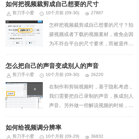
频拼接时画风割裂。其实，搞懂HDR
如何把视频裁剪成自己想要的尺寸
与正常视频的区别，再用对工具...
剪刀手小爱
10个月前
(09-30)
27887
怎样把视频裁剪成自己想要的尺寸？拍
摄视频或者下载的视频素材，难免会因
为不符合平台的尺寸要求，而被退件。
亦或是我们的素材各种比例的都有，而
我们想要把它裁剪成自己想要的尺寸。
怎么把自己的声音变成别人的声音
下面我们就来看一下常见的视频尺...
剪刀手小爱
10个月前
(09-30)
26220
在制作和剪辑视频时，基于隐私考虑，
我们需要把自己录制的声音，换成别人
声音。另外做一些解说视频的时候，我
们也需要将原视频里的人声去掉，改成
解说的声音。那么怎么把自己的声音变
如何给视频调分辨率
成别人的声音？下面根据不同的声...
剪刀手小爱
10个月前
(09-29)
36832