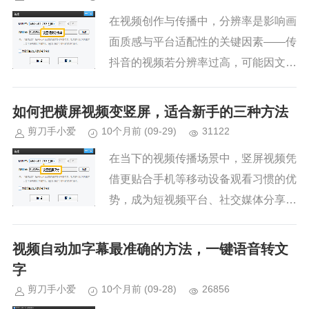
在视频创作与传播中，分辨率是影响画
面质感与平台适配性的关键因素——传
抖音的视频若分辨率过高，可能因文件
过大导致上传卡顿；发朋友圈的视频若
分辨率不符，又会出现黑边或拉伸变
如何把横屏视频变竖屏，适合新手的三种方法
形。那么，该如何高效调整视频分辨...
剪刀手小爱
10个月前
(09-29)
31122
在当下的视频传播场景中，竖屏视频凭
借更贴合手机等移动设备观看习惯的优
势，成为短视频平台、社交媒体分享的
主流形式。无论是日常记录的生活片
段，还是用于宣传的短视频内容，将横
视频自动加字幕最准确的方法，一键语音转文
屏视频转为竖屏都能有效提升观看体...
字
剪刀手小爱
10个月前
(09-28)
26856