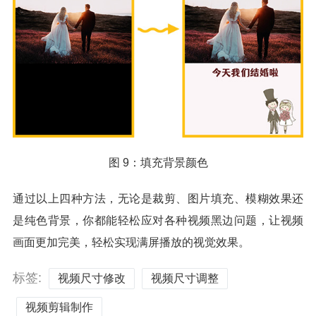
图 9：填充背景颜色
通过以上四种方法，无论是裁剪、图片填充、模糊效果还
是纯色背景，你都能轻松应对各种视频黑边问题，让视频
画面更加完美，轻松实现满屏播放的视觉效果。
标签:
视频尺寸修改
视频尺寸调整
视频剪辑制作