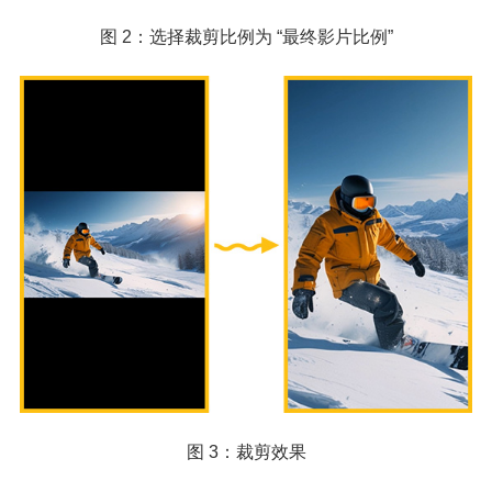
图 2：选择裁剪比例为 “最终影片比例”
图 3：裁剪效果