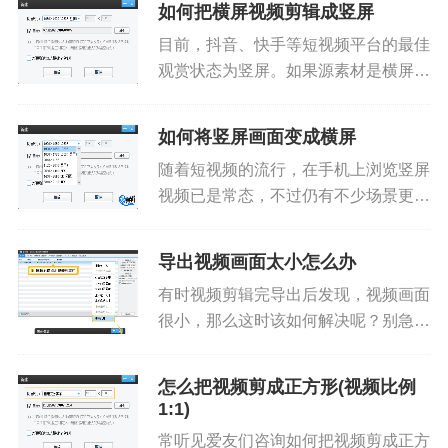
如何把横屏视频剪辑成竖屏
频尺寸打开软件时，或点击视频预览框
目前，抖音、快手等短视频平台的最佳
下的“创建新制作”按钮，均可弹...
观赏状态为竖屏。如果源素材是横屏，
怎么把横屏视频剪辑成竖屏，以便上传
到抖音、快手等短视频平台，有更好的
如何将竖屏画面变成横屏
效果呢？不用着急，本篇就教爱粉们快
随着短视频的流行，在手机上浏览竖屏
速把横屏视频剪辑成竖屏，且剪辑...
视频已是常态，不过仍有不少场景更适
合用横屏展示。如果原视频为竖屏，该
怎么将其剪辑成横屏呢？不必担心，本
导出视频画面太小怎么办
教程就教爱粉们把竖屏画面变成横屏，
有时视频剪辑完导出后发现，视频画面
让视频在相应平台有更好的展示效...
很小，那么这时该如何解决呢？别急，
小爱来教你！一般情况下，视频画面导
出时显小的原因有以下几种：1、创建
怎么把视频剪成正方形(视频比例
的分辨率与视频分辨率不一致。如果在
1:1)
剪辑视频时，选择了与视频素材不...
常听见爱友们咨询如何把视频剪成正方