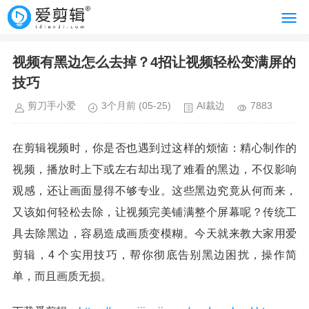
视频有黑边怎么去掉？4招让视频轻松变满屏的
技巧
剪刀手小爱
3个月前
(05-25)
AI裁边
7883
在剪辑视频时，你是否也遇到过这样的烦恼：精心制作的
视频，播放时上下或左右却出现了难看的黑边，不仅影响
观感，还让画面显得不够专业。这些黑边究竟从何而来，
又该如何轻松去除，让视频完美铺满整个屏幕呢？传统工
具去除黑边，容易造成画质变模糊。今天就来教大家用爱
剪辑，4 个实用技巧，帮你彻底告别黑边困扰，操作简
单，而且画质无损。