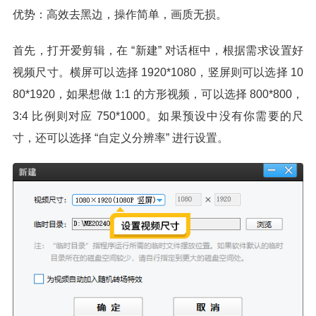
优势：高效去黑边，操作简单，画质无损。
首先，打开爱剪辑，在 “新建” 对话框中，根据需求设置好
视频尺寸。横屏可以选择 1920*1080，竖屏则可以选择 10
80*1920，如果想做 1:1 的方形视频，可以选择 800*800，
3:4 比例则对应 750*1000。如果预设中没有你需要的尺
寸，还可以选择 “自定义分辨率” 进行设置。