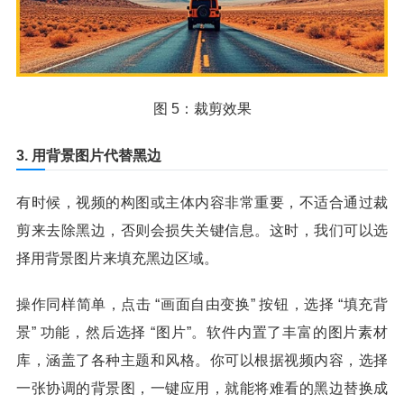
图 5：裁剪效果
3. 用背景图片代替黑边
有时候，视频的构图或主体内容非常重要，不适合通过裁
剪来去除黑边，否则会损失关键信息。这时，我们可以选
择用背景图片来填充黑边区域。
操作同样简单，点击 “画面自由变换” 按钮，选择 “填充背
景” 功能，然后选择 “图片”。软件内置了丰富的图片素材
库，涵盖了各种主题和风格。你可以根据视频内容，选择
一张协调的背景图，一键应用，就能将难看的黑边替换成