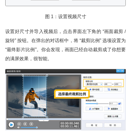
图 1：设置视频尺寸
设置好尺寸并导入视频后，点击界面左下角的 “画面裁剪 /
旋转” 按钮。在弹出的对话框中，将 “裁剪比例” 选项设置为
“最终影片比例”。你会发现，画面已经自动裁剪成了你想要
的满屏效果，很智能。