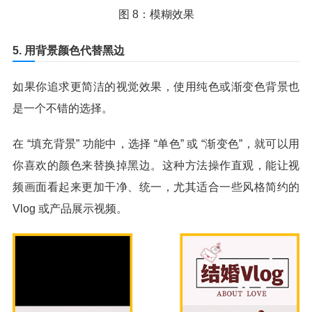
图 8：模糊效果
5. 用背景颜色代替黑边
如果你追求更简洁的视觉效果，使用纯色或渐变色背景也
是一个不错的选择。
在 “填充背景” 功能中，选择 “单色” 或 “渐变色”，就可以用
你喜欢的颜色来替换掉黑边。这种方法操作直观，能让视
频画面看起来更加干净、统一，尤其适合一些风格简约的
Vlog 或产品展示视频。