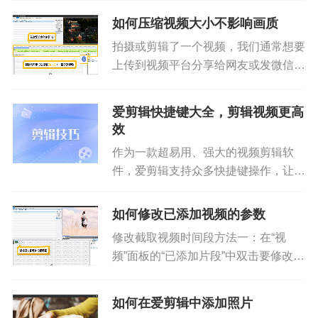
时间学习，且爱剪辑超乎寻常的启动速
如何压缩视频大小不影响画质
度、运行速度也使爱粉们视频剪辑过程
拍摄或剪辑了一个视频，我们通常想要
更加快速、得心应手！按照如下步...
上传到视频平台分享给网友或发微信分
享给亲朋好友，这时候就需要压缩视频
大小了，那么如何压缩视频大小，还能
爱剪辑快捷键大全，剪辑视频更高
做到不影响画质呢？下面就跟着小爱了
效
解压缩视频大小又不影响画质的秘...
作为一款超易用、强大的视频剪辑软
件，爱剪辑支持众多快捷键操作，让爱
粉们剪辑视频更高效和专业，轻轻松松
打造精美视频！小爱已经帮大家整理好
如何修改已添加视频的参数
超实用的爱剪辑快捷键大全啦，赶紧来
修改截取视频时间段方法一：在“视
学习和收藏吧！通用Tab&nbs...
频”面板的“已添加片段”中双击要修改的
视频片段，会弹出“预览/截取”对话框，
我们可以对要截取的视频时间段进行修
如何在爱剪辑中添加照片
改。图1：双击视频片段缩略图图2：