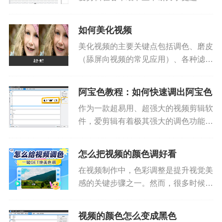
的简约，贯彻一键式应用设计，使爱友
们摆脱工具难上手、不易操作的束缚，
如何美化视频
能够更自由的发挥创意，大开脑洞！在
美化视频的主要关键点包括调色、磨皮
调色这一功能上，亦是如此。即便...
（舔屏向视频的常见应用）、各种滤
镜、炫光的恰当运用、去水印等等，今
天小爱和爱友们聊聊如何做一个唯美而
阿宝色教程：如何快速调出阿宝色
精致的视频^ ^ 通过调色美化视频...
作为一款超易用、超强大的视频剪辑软
件，爱剪辑有着极其强大的调色功能，
可以轻松调出阿宝色、宝丽来、冷色、
暖色、回忆色调、电影胶片、黑白色调
怎么把视频的颜色调好看
等各种美美哒画面色调，而且都是一键
在视频制作中，色彩调整是提升视觉美
应用呢！在这里就跟大家分享一下...
感的关键步骤之一。然而，很多时候由
于光线不足、天气不佳、拍摄环境复杂
或背光等问题，原始视频的画面色调可
视频的颜色怎么变成黑色
能并不尽如人意。本文将为你介绍几种