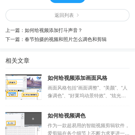
返回列表
上一篇：
如何给视频添加打斗声音？
下一篇：
春节拍摄的视频和照片怎么调色和剪辑
相关文章
如何给视频添加画面风格
画面风格包括“画面调整”、“美颜”、“人
像调色”、“好莱坞动景特效”、“炫光特
效”、“画面色调”、“常用效果”、“新奇创
意效果”、“镜头视觉效果”、“仿真艺术
如何给视频调色
之妙”、“包罗万象的画风”等等。通过巧
作为一款超易用的智能视频剪辑软件，
妙的...
爱剪辑在各个细节上不断力求更进一步