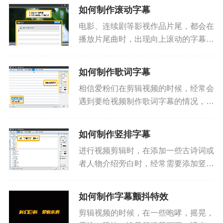
键保留，如何操作呢？字幕的持续时间
如何制作滚动字幕
想要修改，如何操作的呢？其实非常简
电影、连续剧等影视作品片尾，都会在
单，使用爱剪辑字幕的复制（Ct...
播放片尾曲时，出现向上滚动的字幕，
显示演员表、导演、编剧等信息。那
么，如何通过爱剪辑实现这种片尾的向
如何制作歌词字幕
上滚动字幕效果呢？添加视频后，按照
相信爱粉们在剪辑视频的时候，经常会
如下步骤即可快速添加片尾滚动字幕...
遇到要给视频制作歌词字幕的情况，因
此，爱剪辑为爱粉们提供了多种制作歌
词字幕的方式，爱粉们可以根据曲风和
如何制作竖排字幕
喜好，对歌词的样式和特效自由设置，
进行视频剪辑时，在添加一些古诗词或
轻松打造个性十足的...
者人物介绍旁白时，经常需要添加竖排
的字幕。那么如何方便快捷的制作竖排
字幕呢？其实非常简单。一、为视频添
如何制作字幕颤抖特效
加字幕1、打开爱剪辑，导入视频后，
剪辑视频的时候，在一些咆哮，摇晃，
点击“字幕特效”选项卡。图1：...