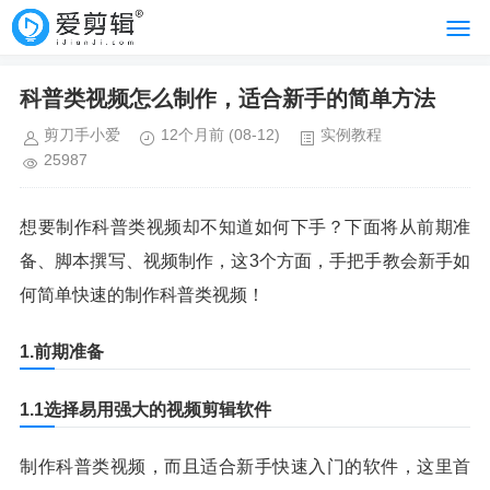
科普类视频怎么制作，适合新手的简单方法
剪刀手小爱
12个月前
(08-12)
实例教程
25987
想要制作科普类视频却不知道如何下手？下面将从前期准
备、脚本撰写、视频制作，这3个方面，手把手教会新手如
何简单快速的制作科普类视频！
1.前期准备
1.1选择易用强大的视频剪辑软件
制作科普类视频，而且适合新手快速入门的软件，这里首