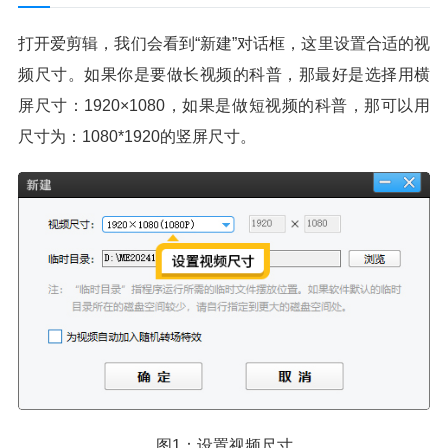
打开爱剪辑，我们会看到“新建”对话框，这里设置合适的视
频尺寸。如果你是要做长视频的科普，那最好是选择用横
屏尺寸：1920×1080，如果是做短视频的科普，那可以用
尺寸为：1080*1920的竖屏尺寸。
图1：设置视频尺寸