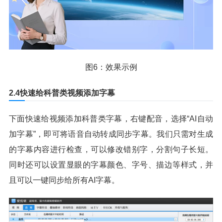
图6：效果示例
2.4快速给科普类视频添加字幕
下面快速给视频添加科普类字幕，右键配音，选择“AI自动
加字幕”，即可将语音自动转成同步字幕。我们只需对生成
的字幕内容进行检查，可以修改错别字，分割句子长短。
同时还可以设置显眼的字幕颜色、字号、描边等样式，并
且可以一键同步给所有AI字幕。