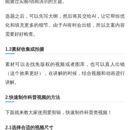
能通过实验/动画演示的主题。
选题之后，可以先写大纲，然后将其交给AI，让它帮你优
化和填充更多的细节。由于AI有时会出错，所以文案内容
需要好好检查。
1.3素材收集或拍摄
素材可以去找免版权的视频或者图库，也可以真人出镜
（这个效果更好），在讲解的时候，结合视频和动画进行
讲解。
2.快速制作科普视频的方法
下面就来教大家使用爱剪辑，快速制作科普类视频！
2.1选择合适的视频尺寸