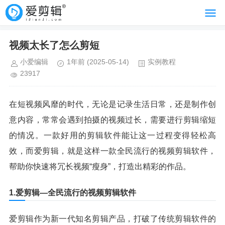
视频太长了怎么剪短
小爱编辑
1年前
(2025-05-14)
实例教程
23917
在短视频风靡的时代，无论是记录生活日常，还是制作创
意内容，常常会遇到拍摄的视频过长，需要进行剪辑缩短
的情况。一款好用的剪辑软件能让这一过程变得轻松高
效，而爱剪辑，就是这样一款全民流行的视频剪辑软件，
帮助你快速将冗长视频“瘦身”，打造出精彩的作品。
1.爱剪辑—全民流行的视频剪辑软件
爱剪辑作为新一代知名剪辑产品，打破了传统剪辑软件的