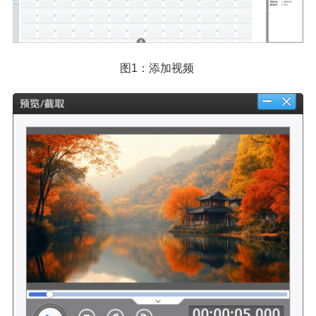
图1：添加视频