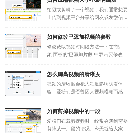
如何压缩视频大小不影响画质
度、运行速度也使爱粉们视频剪辑过程
拍摄或剪辑了一个视频，我们通常想要
更加快速、得心应手！按照如下步...
上传到视频平台分享给网友或发微信分
享给亲朋好友，这时候就需要压缩视频
大小了，那么如何压缩视频大小，还能
如何修改已添加视频的参数
做到不影响画质呢？下面就跟着小爱了
修改截取视频时间段方法一：在“视
解压缩视频大小又不影响画质的秘...
频”面板的“已添加片段”中双击要修改的
视频片段，会弹出“预览/截取”对话框，
我们可以对要截取的视频时间段进行修
怎么调高视频的清晰度
改。图1：双击视频片段缩略图图2：
视频的清晰度会极大程度影响观看体
修改截取视频时间段方法二...
验，爱粉们是否曾因为视频模糊而感到
困惑？不必担心，本教程将讲解爱剪辑
调高视频清晰度的方法，简单几步即可
如何剪掉视频中的一段
搞定，下面来跟着教程学起来吧！一、
爱粉们在裁剪视频时，经常会遇到需要
创建高清分辨率打开软件时，或点击...
剪掉某一片段的情况。今天就给大家分