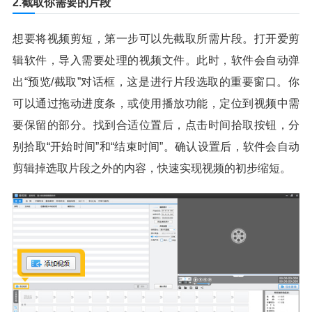
2.截取你需要的片段
想要将视频剪短，第一步可以先截取所需片段。打开爱剪
辑软件，导入需要处理的视频文件。此时，软件会自动弹
出“预览/截取”对话框，这是进行片段选取的重要窗口。你
可以通过拖动进度条，或使用播放功能，定位到视频中需
要保留的部分。找到合适位置后，点击时间拾取按钮，分
别拾取“开始时间”和“结束时间”。确认设置后，软件会自动
剪辑掉选取片段之外的内容，快速实现视频的初步缩短。