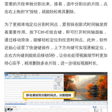
需要的片段单独分割出来。接着，选中分割出的片段，点
击右上角的“X”按钮，就能轻松将其删除。
为了更精准地定位分割时间点，爱剪辑创新式时间轴发挥
着重要作用。按下Ctrl+E组合键，即可打开时间轴面板，
通过移动滑块，能够轻松定位到任意时间点。此外，软件
还贴心设置了快捷键操作，上下方向键可实现逐帧定位，
左右方向键则能前后移动5秒，让你在处理视频细节时更加
得心应手，精准删除多余片段，进一步缩短视频时长。