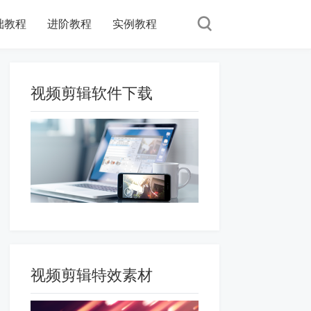
础教程
进阶教程
实例教程
视频剪辑软件下载
视频剪辑特效素材