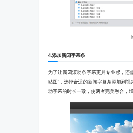
4.添加新闻字幕条
为了让新闻滚动条字幕更具专业感，还需
贴图”，选择合适的新闻字幕条添加到视
动字幕的时长一致，使两者完美融合，