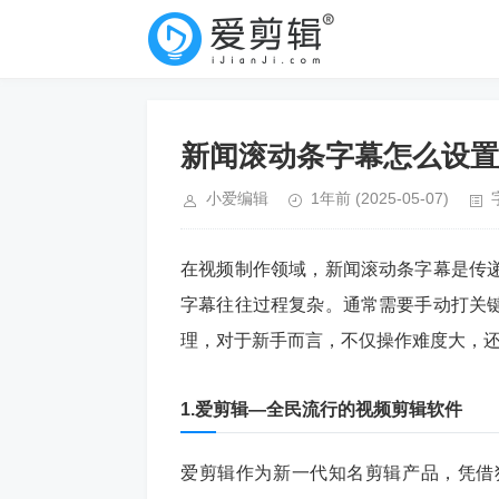
新闻滚动条字幕怎么设置
小爱编辑
1年前
(2025-05-07)
在视频制作领域，新闻滚动条字幕是传
字幕往往过程复杂。通常需要手动打关
理，对于新手而言，不仅操作难度大，
1.爱剪辑—全民流行的视频剪辑软件
爱剪辑作为新一代知名剪辑产品，凭借