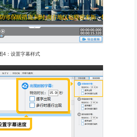
图4：设置字幕样式