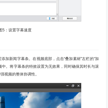
图5：设置字幕速度
添加新闻字幕条。在视频底部，点击“叠加素材”左栏的“加
频中。将字幕条的特效设置为无效果，同时确保其时长与滚
增强视频的整体协调性。