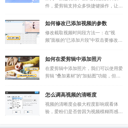
件，爱剪辑支持众多快捷键操作，让爱
粉们剪辑视频更高效和专业，轻轻松松
打造精美视频！小爱已经帮大家整理好
如何修改已添加视频的参数
超实用的爱剪辑快捷键大全啦，赶紧来
修改截取视频时间段方法一：在“视
学习和收藏吧！通用Tab&nbs...
频”面板的“已添加片段”中双击要修改的
视频片段，会弹出“预览/截取”对话框，
我们可以对要截取的视频时间段进行修
如何在爱剪辑中添加照片
改。图1：双击视频片段缩略图图2：
在爱剪辑中添加照片，我们可以使用爱
修改截取视频时间段方法二...
剪辑 “叠加素材”的“加贴图”功能，但爱
剪辑毕竟是视频剪辑软件，想将照片更
快更简单的制作成酷炫电子相册，我们
怎么调高视频的清晰度
可以使用国内发展十多年的老牌电子相
视频的清晰度会极大程度影响观看体
册制作软件《数码大师》实...
验，爱粉们是否曾因为视频模糊而感到
困惑？不必担心，本教程将讲解爱剪辑
调高视频清晰度的方法，简单几步即可