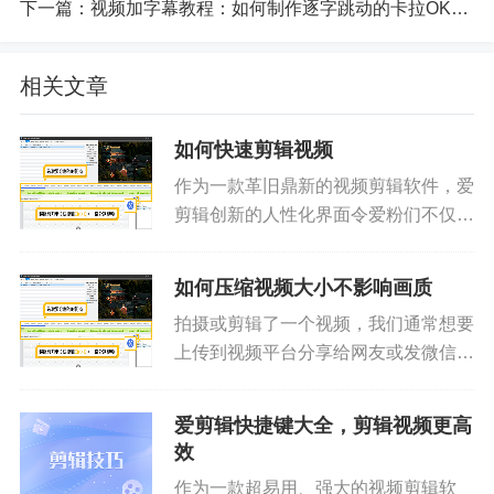
下一篇：
视频加字幕教程：如何制作逐字跳动的卡拉OK字幕
相关文章
如何快速剪辑视频
作为一款革旧鼎新的视频剪辑软件，爱
剪辑创新的人性化界面令爱粉们不仅能
够快速上手视频剪辑，无需花费大量的
时间学习，且爱剪辑超乎寻常的启动速
如何压缩视频大小不影响画质
度、运行速度也使爱粉们视频剪辑过程
拍摄或剪辑了一个视频，我们通常想要
更加快速、得心应手！按照如下步...
上传到视频平台分享给网友或发微信分
享给亲朋好友，这时候就需要压缩视频
大小了，那么如何压缩视频大小，还能
爱剪辑快捷键大全，剪辑视频更高
做到不影响画质呢？下面就跟着小爱了
效
解压缩视频大小又不影响画质的秘...
作为一款超易用、强大的视频剪辑软