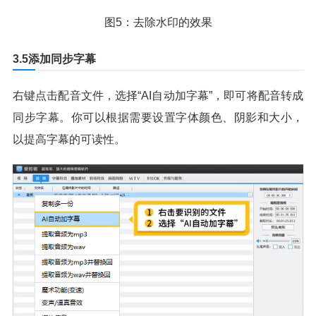
图5：去除水印的效果
3.5添加同步字幕
右键点击配音文件，选择“AI自动加字幕”，即可将配音转成
同步字幕。你可以根据需要设置字体颜色、阴影和大小，
以提高字幕的可读性。