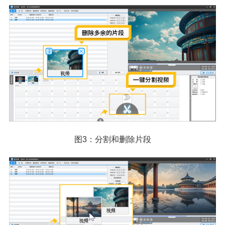
图3：分割和删除片段