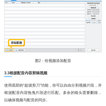
图2：给视频添加配音
3.3根据配音内容剪辑视频
使用底部的“超级剪刀”功能，你可以自由分割视频片段，并
根据配音内容拖曳片段进行匹配。多余的镜头需要删除，
以确保视频与配音的同步。