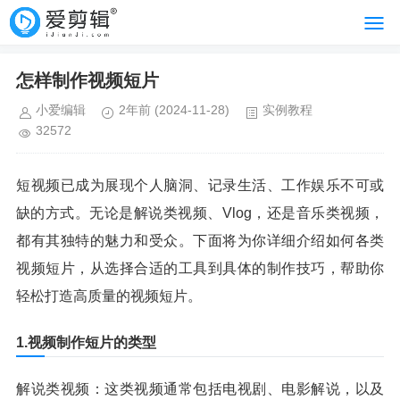
怎样制作视频短片
小爱编辑
2年前
(2024-11-28)
实例教程
32572
短视频已成为展现个人脑洞、记录生活、工作娱乐不可或
缺的方式。无论是解说类视频、Vlog，还是音乐类视频，
都有其独特的魅力和受众。下面将为你详细介绍如何各类
视频短片，从选择合适的工具到具体的制作技巧，帮助你
轻松打造高质量的视频短片。
1.视频制作短片的类型
解说类视频：这类视频通常包括电视剧、电影解说，以及