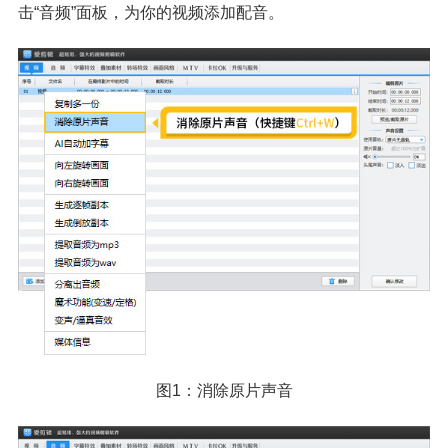
击“音频”面板，为你的视频添加配音。
图1：消除原片声音