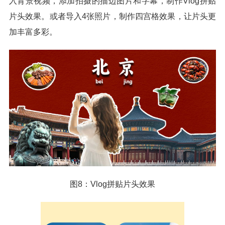
入背景视频，添加拍摄的描边图片和字幕，制作Vlog拼贴
片头效果。或者导入4张照片，制作四宫格效果，让片头更
加丰富多彩。
图8：Vlog拼贴片头效果