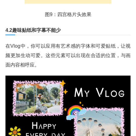
图9：四宫格片头效果
4.2趣味贴纸和字幕不能少
在Vlog中，你可以应用有艺术感的字体和可爱贴纸，让视
频更加生动可爱。这些元素可以出现在合适的位置，与画
面内容相呼应。