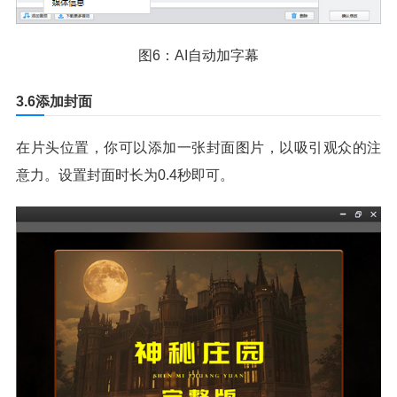
图6：AI自动加字幕
3.6添加封面
在片头位置，你可以添加一张封面图片，以吸引观众的注
意力。设置封面时长为0.4秒即可。