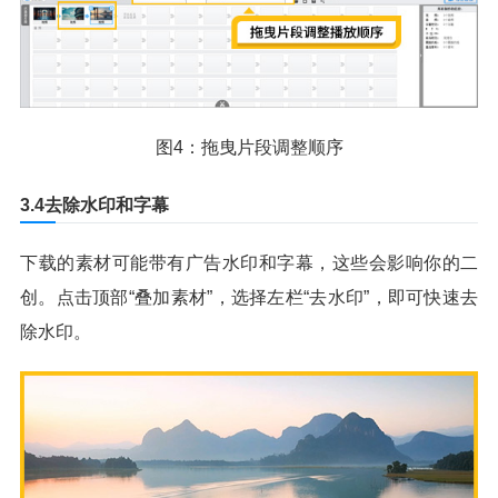
图4：拖曳片段调整顺序
3.4去除水印和字幕
下载的素材可能带有广告水印和字幕，这些会影响你的二
创。点击顶部“叠加素材”，选择左栏“去水印”，即可快速去
除水印。