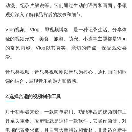
动漫、纪录片解说等。它们通过生动的语言和画面，带领
观众深入了解作品背后的故事和细节。
Vlog视频：Vlog，即视频博客，是一种记录生活、分享体
验的视频形式。美食、旅游、萌宠、小孩等主题都是Vlog
的常见内容。Vlog以其真实、亲切的特点，深受观众喜
爱。
音乐类视频：音乐类视频则以音乐为核心，通过画面和歌
词的结合，展现音乐的魅力和情感。
2.选择合适的视频制作工具
对于初学者来说，一款简单易用、功能丰富的视频制作工
具至关重要。爱剪辑就是这样一款软件，它操作简便，对
电脑配置要求低，且自带大量特效和素材，非常适合新手