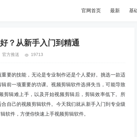
官网首页
最新
基
好？从新手入门到精通
官方推送
19713
项重要的技能，无论是专业制作还是个人爱好。挑选一款适
剪辑前一项重要的功课。视频剪辑软件选择失当，可能导致
频剪辑难上手，以及开始视频剪辑后，剪辑效率低下。所
适合自己的视频剪辑软件。今天我们就从新手入门到专业级
剪辑软件，方便你快速上手视频剪辑软件。