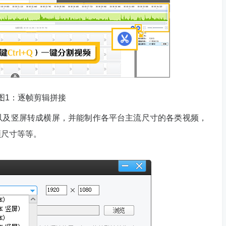
图1：逐帧剪辑拼接
以及竖屏转成横屏，并能制作各平台主流尺寸的各类视频，
频尺寸等等。