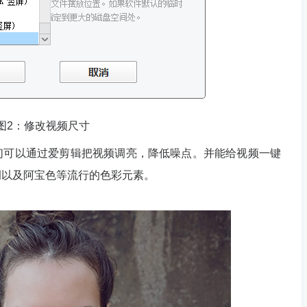
图2：修改视频尺寸
们可以通过爱剪辑把视频调亮，降低噪点。并能给视频一键
调以及阿宝色等流行的色彩元素。