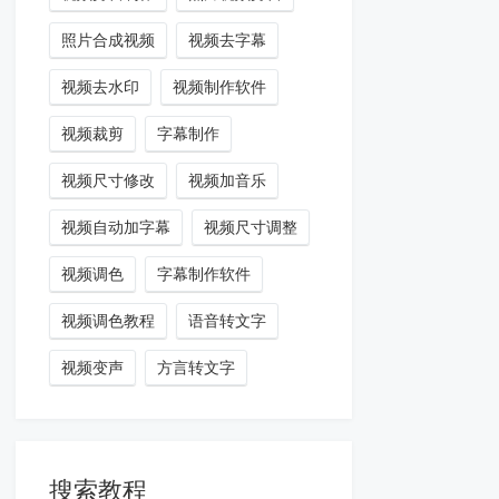
照片合成视频
视频去字幕
视频去水印
视频制作软件
视频裁剪
字幕制作
视频尺寸修改
视频加音乐
视频自动加字幕
视频尺寸调整
视频调色
字幕制作软件
视频调色教程
语音转文字
视频变声
方言转文字
搜索教程