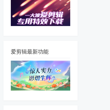
爱剪辑最新功能