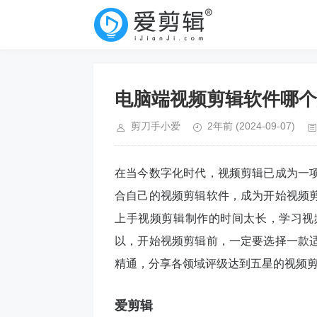
电脑端视频剪辑软件哪个
剪刀手小爱
2年前
(2024-09-07)
在当今数字化时代，视频剪辑已成为一
合自己的视频剪辑软件，成为开始视频
上手视频剪辑制作的时间太长，学习视
以，开始视频剪辑前，一定要选择一款
精通，分享各领域评级达到五星的视频
爱剪辑