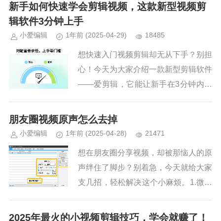
025年最受欢迎的视频制作软件，分析
新手如何快速学会剪辑视频，这款新型视频剪
它们的优缺点，并帮助你找到最...
辑软件3分钟上手
小爱编辑
1年前
(2025-04-29)
18485
想快速入门视频剪辑却无从下手？别担
心！今天为大家介绍一款新型剪辑软件
——爱剪辑，它能让新手在3分钟内轻
松上手，开启创意视频制作之旅。1.爱
剪辑-惊人实力，影熠生辉！爱剪辑作
朋友圈视频原声怎么去掉
为新一代知名剪辑产品，打破了...
小爱编辑
1年前
(2025-04-28)
21471
想在朋友圈分享视频，却被那恼人的原
声绊住了脚步？别着急，今天就给大家
支几招，轻松解决这个小麻烦。1.微信
自带方法（不推荐）操作步骤：发布朋
友圈时选择视频...
2025年最火的小视频剪辑技巧，学会就赚了！