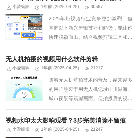
小爱编辑
1年前
(2025-04-25)
30587
2025年短视频行业竞争更加激烈，但
掌握以下新兴剪辑技巧和趋势，能让你
快速脱颖而出。结合视频剪辑工具和创
意玩法，这些技巧不仅能提升流量，还
可能带来变现机会：1.前期素材拍摄与
无人机拍摄的视频用什么软件剪辑
收集拍摄规划：明确视频主题...
小爱编辑
1年前
(2025-04-25)
21217
随着无人机航拍技术的普及，越来越多
的用户热衷于用无人机记录山川湖海、
城市夜景等震撼画面。但拍摄后的视频
剪辑却成了难题：如何选择一款既能发
挥无人机素材优势，又能兼顾操作便捷
视频水印太大影响观看？3步完美消除不留痕
性的剪辑软件？本文将深度测评五...
小爱编辑
1年前
(2025-04-25)
21247