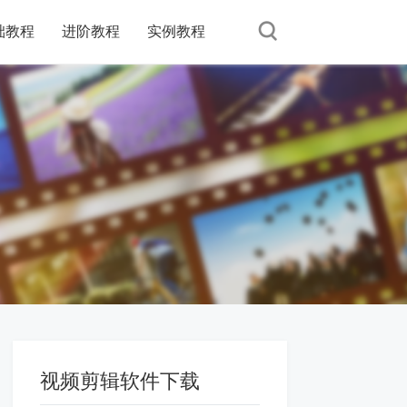
础教程
进阶教程
实例教程
视频剪辑软件下载