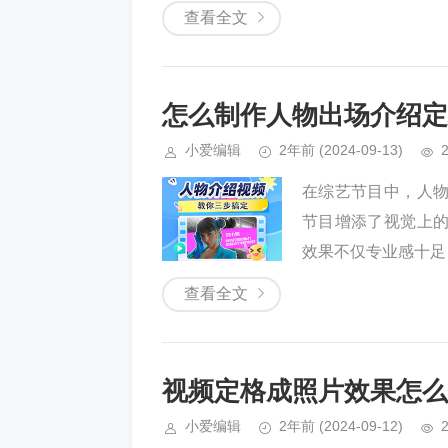
查看全文
怎么制作人物出场介绍定
小爱编辑
2年前
(2024-09-13)
在综艺节目中，人
节目增添了视觉上
效果不仅专业感十足
查看全文
视频定格成照片效果怎么
小爱编辑
2年前
(2024-09-12)