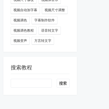
视频自动加字幕
视频尺寸调整
视频调色
字幕制作软件
视频调色教程
语音转文字
视频变声
方言转文字
搜索教程
Search