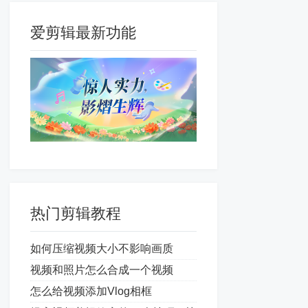
爱剪辑最新功能
热门剪辑教程
如何压缩视频大小不影响画质
视频和照片怎么合成一个视频
怎么给视频添加Vlog相框