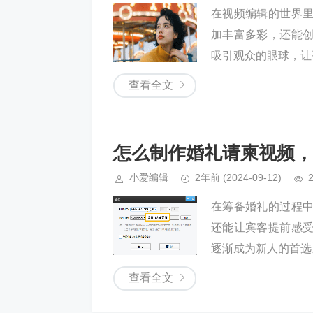
在视频编辑的世界
加丰富多彩，还能
吸引观众的眼球，让
查看全文
怎么制作婚礼请柬视频，
小爱编辑
2年前
(2024-09-12)
在筹备婚礼的过程
还能让宾客提前感
逐渐成为新人的首选
查看全文