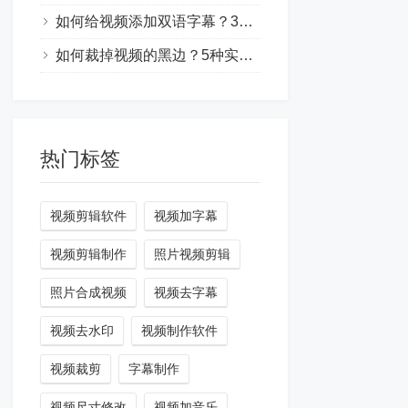
如何给视频添加双语字幕？3招快速加双语字幕的方法
如何裁掉视频的黑边？5种实用技巧教你轻松搞定
热门标签
视频剪辑软件
视频加字幕
视频剪辑制作
照片视频剪辑
照片合成视频
视频去字幕
视频去水印
视频制作软件
视频裁剪
字幕制作
视频尺寸修改
视频加音乐