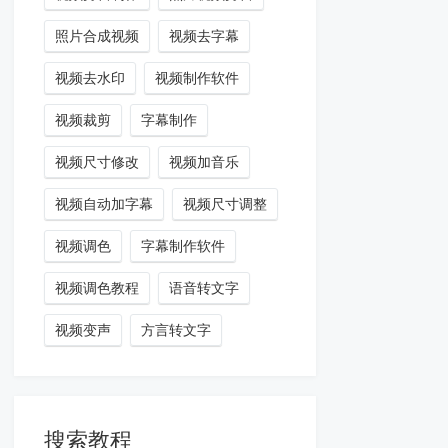
照片合成视频
视频去字幕
视频去水印
视频制作软件
视频裁剪
字幕制作
视频尺寸修改
视频加音乐
视频自动加字幕
视频尺寸调整
视频调色
字幕制作软件
视频调色教程
语音转文字
视频变声
方言转文字
搜索教程