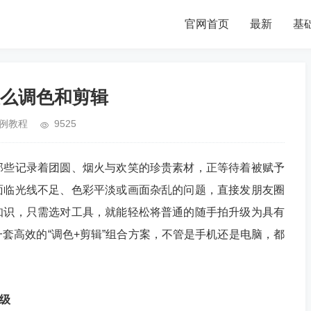
官网首页
最新
基
么调色和剪辑
例教程
9525
那些记录着团圆、烟火与欢笑的珍贵素材，正等待着被赋予
面临光线不足、色彩平淡或画面杂乱的问题，直接发朋友圈
知识，只需选对工具，就能轻松将普通的随手拍升级为具有
套高效的“调色+剪辑”组合方案，不管是手机还是电脑，都
级