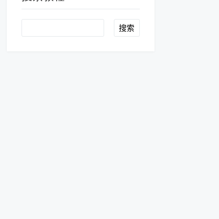
Search