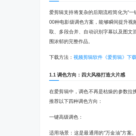
爱剪辑支持将复杂的后期流程简化为“一
00种电影级调色方案，能够瞬间提升视
取、多段合并、自动识别字幕以及图文
围浓郁的完整作品。
下载方法：
视频剪辑软件《爱剪辑》下
1.1 调色方向：四大风格打造大片感
在爱剪辑中，调色不再是枯燥的参数拉
推荐以下四种调色方向：
一键高级调色：
适用场景：这是最通用的“万金油”方案