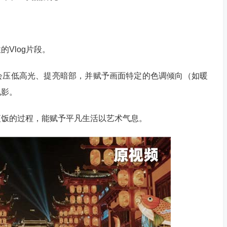
Vlog片段。
会压低高光、提亮暗部，并赋予画面特定的色调倾向（如暖
电影。
夜饭的过程，能赋予平凡生活以艺术气息。