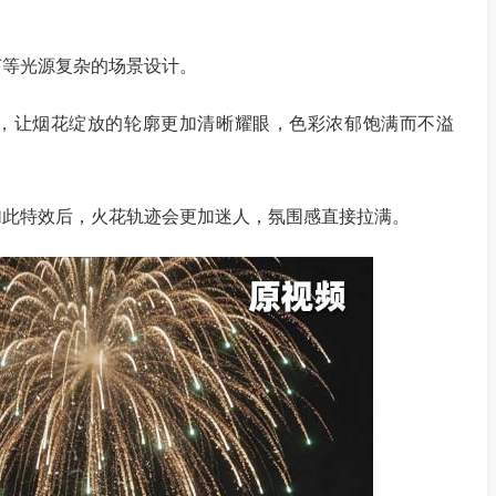
灯等光源复杂的场景设计。
，让烟花绽放的轮廓更加清晰耀眼，色彩浓郁饱满而不溢
。
加此特效后，火花轨迹会更加迷人，氛围感直接拉满。