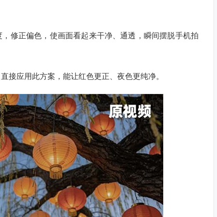
度，修正偏色，使画面看起来干净、通透，瞬间摆脱手机拍
，直接应用此方案，能让红色更正、夜色更纯净。