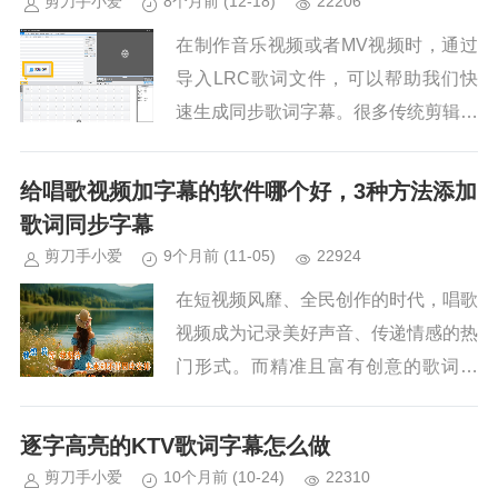
剪刀手小爱
8个月前
(12-18)
22206
在制作音乐视频或者MV视频时，通过
导入LRC歌词文件，可以帮助我们快
速生成同步歌词字幕。很多传统剪辑软
件，无法直接导入LRC歌词，需要借
助一些转换工具转成SRT格式才支
给唱歌视频加字幕的软件哪个好，3种方法添加
持，操作非常复杂！这里教大家使用...
歌词同步字幕
剪刀手小爱
9个月前
(11-05)
22924
在短视频风靡、全民创作的时代，唱歌
视频成为记录美好声音、传递情感的热
门形式。而精准且富有创意的歌词字
幕，不仅能帮助观众理解歌曲内容，更
能为视频增添氛围感与视觉吸引力。但
逐字高亮的KTV歌词字幕怎么做
面对市面上琳琅满目的剪辑软件，许...
剪刀手小爱
10个月前
(10-24)
22310