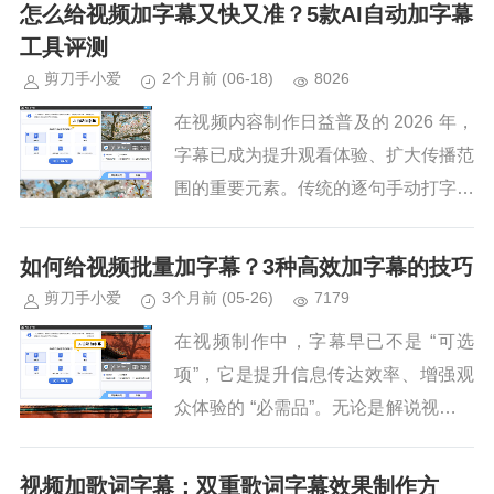
其操作简单、对电脑配置优化彻底、运
怎么给视频加字幕又快又准？5款AI自动加字幕
行流畅不卡顿的优势，成为...
工具评测
剪刀手小爱
2个月前
(06-18)
8026
在视频内容制作日益普及的 2026 年，
字幕已成为提升观看体验、扩大传播范
围的重要元素。传统的逐句手动打字幕
耗时较长，而 AI 自动加字幕技术的成
熟，让这一工序变得相对高效。以下对
如何给视频批量加字幕？3种高效加字幕的技巧
五款主流工具进行介绍...
剪刀手小爱
3个月前
(05-26)
7179
在视频制作中，字幕早已不是 “可选
项”，它是提升信息传达效率、增强观
众体验的 “必需品”。无论是解说视频、
音乐 MV，还是知识科普、影视剪辑，
字幕都能让你的内容走得更远。然而，
视频加歌词字幕：双重歌词字幕效果制作方