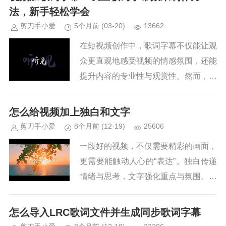
传统的手动打字幕方式不仅...
法，新手轻松学会
剪刀手小爱
5个月前
(03-20)
13662
在短视频创作中，歌词字幕不仅能让观
众更直观地感受视频的情感氛围，还能
提升内容的专业性与观赏性。然而，传
统视频剪辑软件制作歌词字幕时，往往
需要手动输入文字、逐帧调整时间轴、
怎么给视频加上独白和文字
反复调试样式，步骤繁琐且耗时，...
剪刀手小爱
8个月前
(12-19)
25606
一段好的视频，不仅需要精彩的画面，
更需要能触动人心的“表达”。独白传递
情绪与思考，文字强化重点与氛围。无
论是温馨治愈的vlog、震撼人心的短
片，还是适配社交平台的竖屏内容，给
怎么导入LRC歌词文件并生成同步歌词字幕
视频加上合适的独白和文字，...