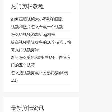
热门剪辑教程
如何压缩视频大小不影响画质
视频和照片怎么合成一个视频
怎么给视频添加Vlog相框
提高视频剪辑效率的10个技巧，快
速入门视频剪辑
新手怎么剪辑和制作视频，快速入
门的五个技巧
怎么把视频剪成正方形(视频比例
1:1)
最新剪辑资讯