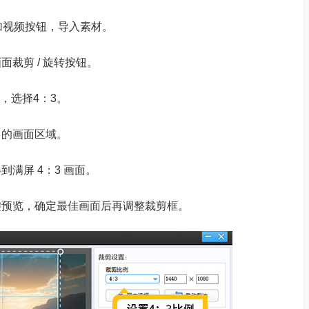
添加视频按钮，导入素材。
裁剪 / 旋转按钮。
，选择4：3。
留的画面区域。
满屏 4：3 画面。
键预览，确定最佳画面后再调整裁剪框。