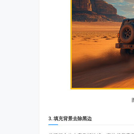
3. 填充背景去除黑边