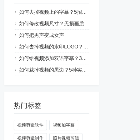
如何去掉视频上的字幕？5招教你快速无痕去字幕
如何修改视频尺寸？无损画质无黑边的技巧
如何把男声变成女声
如何去掉视频的水印LOGO？4招无痕去除水印的方法
如何给视频添加双语字幕？3招快速加双语字幕的方法
如何裁掉视频的黑边？5种实用技巧教你轻松搞定
热门标签
视频剪辑软件
视频加字幕
视频剪辑制作
照片视频剪辑