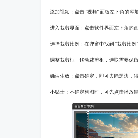
添加视频：点击 “视频” 面板左下角的
进入裁剪界面：点击软件界面左下角的画面
选择裁剪比例：在弹窗中找到 “裁剪比例”
调整裁剪框：移动裁剪框，选取需要保
确认生效：点击确定，即可去除黑边，得到
小贴士：不确定构图时，可先点击播放