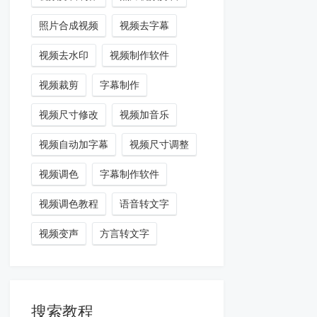
照片合成视频
视频去字幕
视频去水印
视频制作软件
视频裁剪
字幕制作
视频尺寸修改
视频加音乐
视频自动加字幕
视频尺寸调整
视频调色
字幕制作软件
视频调色教程
语音转文字
视频变声
方言转文字
搜索教程