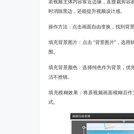
若视频主体内容靠近边缘，直接裁剪容
时消除黑边，还能提升视频设计感。
操作方法：点击画面自由变换，找到背
填充背景图片：点击 “背景图片”，选
围。
填充背景颜色：选择纯色作为背景，优
洁不抢镜。
填充模糊效果：将原视频画面模糊后作
式。