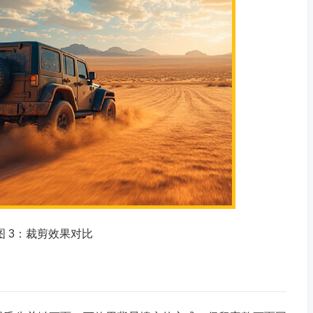
图 3：裁剪效果对比