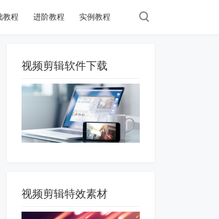
础教程
进阶教程
实例教程
视频剪辑软件下载
视频剪辑特效素材