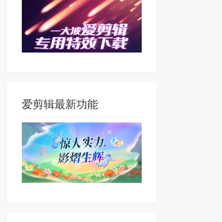
爱剪辑最新功能