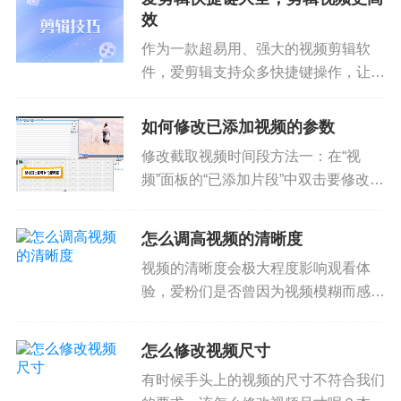
做到不影响画质呢？下面就跟着小爱了
效
解压缩视频大小又不影响画质的秘...
作为一款超易用、强大的视频剪辑软
件，爱剪辑支持众多快捷键操作，让爱
粉们剪辑视频更高效和专业，轻轻松松
打造精美视频！小爱已经帮大家整理好
如何修改已添加视频的参数
超实用的爱剪辑快捷键大全啦，赶紧来
修改截取视频时间段方法一：在“视
学习和收藏吧！通用Tab&nbs...
频”面板的“已添加片段”中双击要修改的
视频片段，会弹出“预览/截取”对话框，
我们可以对要截取的视频时间段进行修
怎么调高视频的清晰度
改。图1：双击视频片段缩略图图2：
视频的清晰度会极大程度影响观看体
修改截取视频时间段方法二...
验，爱粉们是否曾因为视频模糊而感到
困惑？不必担心，本教程将讲解爱剪辑
调高视频清晰度的方法，简单几步即可
怎么修改视频尺寸
搞定，下面来跟着教程学起来吧！一、
有时候手头上的视频的尺寸不符合我们
创建高清分辨率打开软件时，或点击...