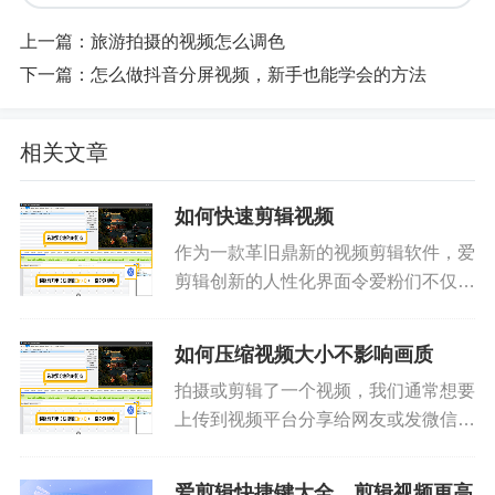
上一篇：
旅游拍摄的视频怎么调色
下一篇：
怎么做抖音分屏视频，新手也能学会的方法
相关文章
如何快速剪辑视频
作为一款革旧鼎新的视频剪辑软件，爱
剪辑创新的人性化界面令爱粉们不仅能
够快速上手视频剪辑，无需花费大量的
时间学习，且爱剪辑超乎寻常的启动速
如何压缩视频大小不影响画质
度、运行速度也使爱粉们视频剪辑过程
拍摄或剪辑了一个视频，我们通常想要
更加快速、得心应手！按照如下步...
上传到视频平台分享给网友或发微信分
享给亲朋好友，这时候就需要压缩视频
大小了，那么如何压缩视频大小，还能
爱剪辑快捷键大全，剪辑视频更高