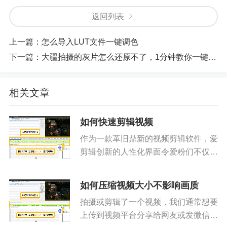
返回列表
上一篇：
怎么导入LUT文件一键调色
下一篇：
大疆拍摄的灰片怎么还原不了，1分钟教你一键还原并调色
相关文章
如何快速剪辑视频
作为一款革旧鼎新的视频剪辑软件，爱
剪辑创新的人性化界面令爱粉们不仅能
够快速上手视频剪辑，无需花费大量的
时间学习，且爱剪辑超乎寻常的启动速
如何压缩视频大小不影响画质
度、运行速度也使爱粉们视频剪辑过程
拍摄或剪辑了一个视频，我们通常想要
更加快速、得心应手！按照如下步...
上传到视频平台分享给网友或发微信分