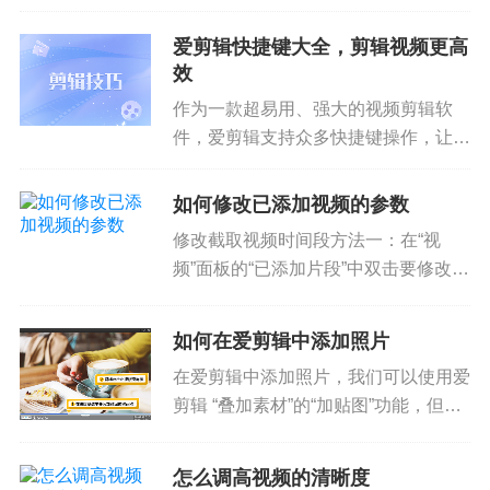
享给亲朋好友，这时候就需要压缩视频
大小了，那么如何压缩视频大小，还能
爱剪辑快捷键大全，剪辑视频更高
做到不影响画质呢？下面就跟着小爱了
效
解压缩视频大小又不影响画质的秘...
作为一款超易用、强大的视频剪辑软
件，爱剪辑支持众多快捷键操作，让爱
粉们剪辑视频更高效和专业，轻轻松松
打造精美视频！小爱已经帮大家整理好
如何修改已添加视频的参数
超实用的爱剪辑快捷键大全啦，赶紧来
修改截取视频时间段方法一：在“视
学习和收藏吧！通用Tab&nbs...
频”面板的“已添加片段”中双击要修改的
视频片段，会弹出“预览/截取”对话框，
我们可以对要截取的视频时间段进行修
如何在爱剪辑中添加照片
改。图1：双击视频片段缩略图图2：
在爱剪辑中添加照片，我们可以使用爱
修改截取视频时间段方法二...
剪辑 “叠加素材”的“加贴图”功能，但爱
剪辑毕竟是视频剪辑软件，想将照片更
快更简单的制作成酷炫电子相册，我们
怎么调高视频的清晰度