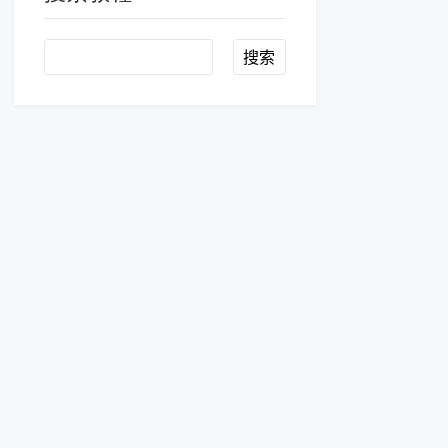
Search