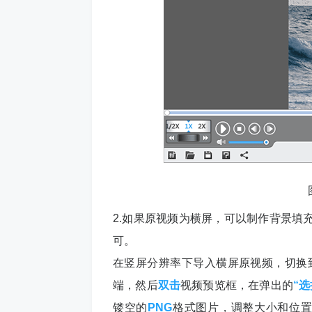
2.如果原视频为横屏，可以制作背景填
可。
在竖屏分辨率下导入横屏原视频，切换
端，然后
双击
视频预览框，在弹出的
“选
镂空的
PNG
格式图片，调整大小和位