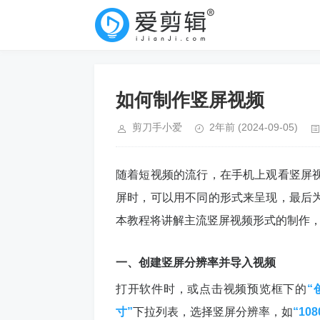
如何制作竖屏视频
剪刀手小爱
2年前
(2024-09-05)
随着短视频的流行，在手机上观看竖屏
屏时，可以用不同的形式来呈现，最后
本教程将讲解主流竖屏视频形式的制作
一、创建竖屏分辨率并导入视频
打开软件时，或点击视频预览框下的
“
寸”
下拉列表，选择竖屏分辨率，如
“10