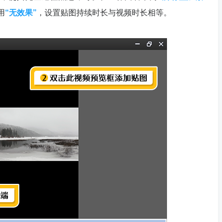
用
“无效果”
，设置贴图持续时长与视频时长相等。