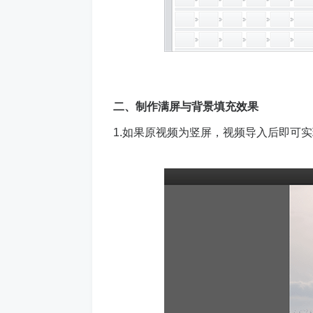
二、制作满屏与背景填充效果
1.如果原视频为竖屏，视频导入后即可