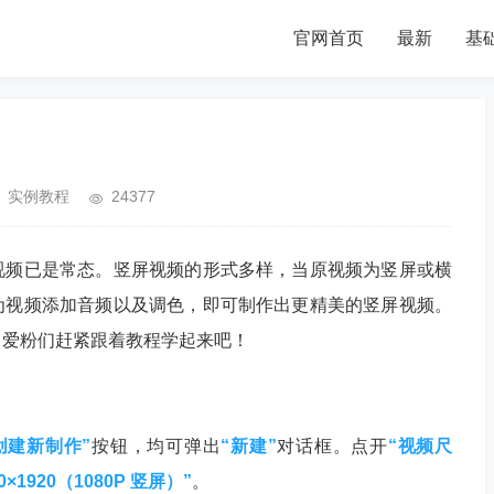
官网首页
最新
基
实例教程
24377
视频已是常态。竖屏视频的形式多样，当原视频为竖屏或横
为视频添加音频以及调色，即可制作出更精美的竖屏视频。
，爱粉们赶紧跟着教程学起来吧！
创建新制作”
按钮，均可弹出
“新建”
对话框。点开
“视频尺
80×1920（1080P 竖屏）”
。