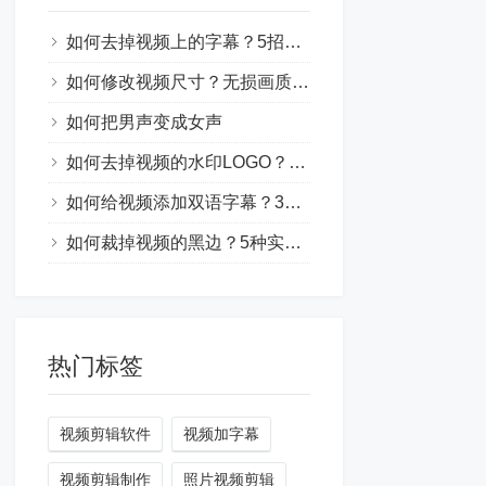
如何去掉视频上的字幕？5招教你快速无痕去字幕
如何修改视频尺寸？无损画质无黑边的技巧
如何把男声变成女声
如何去掉视频的水印LOGO？4招无痕去除水印的方法
如何给视频添加双语字幕？3招快速加双语字幕的方法
如何裁掉视频的黑边？5种实用技巧教你轻松搞定
热门标签
视频剪辑软件
视频加字幕
视频剪辑制作
照片视频剪辑