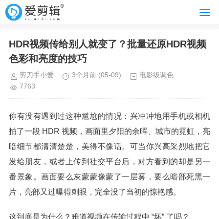
HDR视频传给别人就变了？批量还原HDR视频
色彩和亮度的技巧
剪刀手小爱
3个月前
(05-09)
电影级调色
7763
你有没有遇到过这种尴尬的情况：兴冲冲地用手机或相机
拍了一段 HDR 视频，画面里夕阳的余晖、城市的霓虹，亮
暗细节都清清楚楚，美得不像话。可当你兴高采烈地把它
发给朋友，或者上传到社交平台后，对方看到的却是另一
番景象。画面要么灰蒙蒙像蒙了一层雾，要么暗部死黑一
片，亮部又过曝得刺眼，完全没了当初的惊艳感。
这到底是为什么？难道视频在传输过程中 “坏” 了吗？