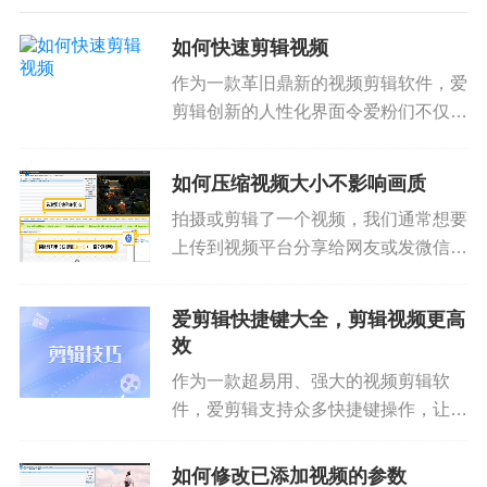
如何快速剪辑视频
作为一款革旧鼎新的视频剪辑软件，爱
剪辑创新的人性化界面令爱粉们不仅能
够快速上手视频剪辑，无需花费大量的
时间学习，且爱剪辑超乎寻常的启动速
如何压缩视频大小不影响画质
度、运行速度也使爱粉们视频剪辑过程
拍摄或剪辑了一个视频，我们通常想要
更加快速、得心应手！按照如下步...
上传到视频平台分享给网友或发微信分
享给亲朋好友，这时候就需要压缩视频
大小了，那么如何压缩视频大小，还能
爱剪辑快捷键大全，剪辑视频更高
做到不影响画质呢？下面就跟着小爱了
效
解压缩视频大小又不影响画质的秘...
作为一款超易用、强大的视频剪辑软
件，爱剪辑支持众多快捷键操作，让爱
粉们剪辑视频更高效和专业，轻轻松松
打造精美视频！小爱已经帮大家整理好
如何修改已添加视频的参数