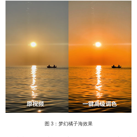
图 3：梦幻橘子海效果