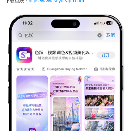
下载色跃：
https://www.seyueapp.com