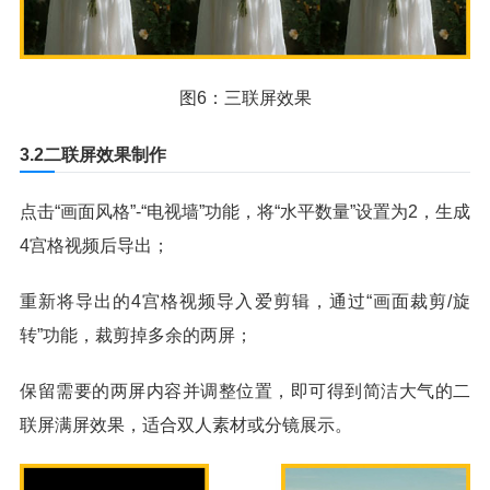
图6：三联屏效果
3.2二联屏效果制作
点击“画面风格”-“电视墙”功能，将“水平数量”设置为2，生成
4宫格视频后导出；
重新将导出的4宫格视频导入爱剪辑，通过“画面裁剪/旋
转”功能，裁剪掉多余的两屏；
保留需要的两屏内容并调整位置，即可得到简洁大气的二
联屏满屏效果，适合双人素材或分镜展示。