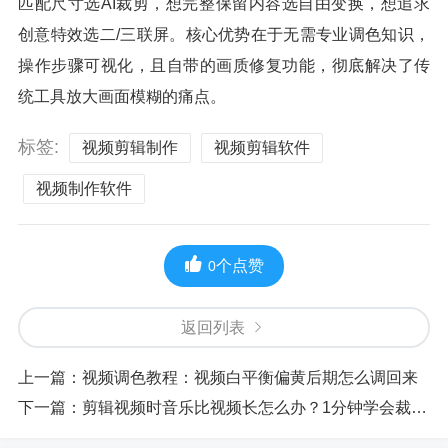
匹配尺寸选AI裁剪，想完整保留内容选自由变换，想追求
创意特效选二/三联屏。核心优势在于无需专业调色知识，
操作步骤可视化，且自带的画质修复功能，彻底解决了传
统工具放大画面模糊的痛点。
标签:
视频剪辑制作
视频剪辑软件
视频制作软件
个点赞
0
返回列表
上一篇：
视频调色教程：视频白平衡偏黄后期怎么调回来
下一篇：
剪辑视频时音乐比视频长怎么办？1分钟学会裁剪和淡入淡出