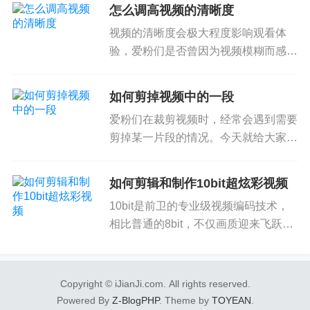
我们可以对要截取的视频时间段进行修
怎么调高视频的清晰度
改。图1：双击视频片段缩略图图2：
视频的清晰度会极大程度影响观看体
修改截取视频时间段方法二...
验，爱粉们是否曾因为视频模糊而感到
困惑？不必担心，本教程将讲解爱剪辑
调高视频清晰度的方法，简单几步即可
如何剪掉视频中的一段
搞定，下面来跟着教程学起来吧！一、
爱粉们在裁剪视频时，经常会遇到需要
创建高清分辨率打开软件时，或点击...
剪掉某一片段的情况。今天就给大家分
享一下剪掉视频中的一段的方法。一、
剪掉视频的前面或后面片段主要有如下
如何剪辑和制作10bit超炫彩视频
两种方法：方法1、把视频分割成两部
10bit是前卫的专业级视频编码技术，
分，然后删除需要剪掉的片段在主...
相比普通的8bit，不仅画质迎来飞跃提
升，而且能更细致地表达颜色，在色彩
的渐进和变化方面表现出非凡的细腻
度。作为超易用、强大的视频剪辑软
Copyright © iJianJi.com. All rights reserved.
件，爱剪辑全方位支持剪辑和...
Powered By
Z-BlogPHP
. Theme by
TOYEAN
.