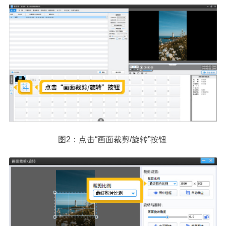
图2：点击“画面裁剪/旋转”按钮