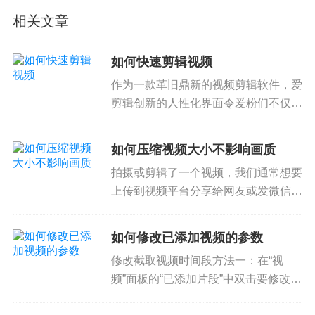
相关文章
如何快速剪辑视频
作为一款革旧鼎新的视频剪辑软件，爱
剪辑创新的人性化界面令爱粉们不仅能
够快速上手视频剪辑，无需花费大量的
时间学习，且爱剪辑超乎寻常的启动速
如何压缩视频大小不影响画质
度、运行速度也使爱粉们视频剪辑过程
拍摄或剪辑了一个视频，我们通常想要
更加快速、得心应手！按照如下步...
上传到视频平台分享给网友或发微信分
享给亲朋好友，这时候就需要压缩视频
大小了，那么如何压缩视频大小，还能
如何修改已添加视频的参数
做到不影响画质呢？下面就跟着小爱了
修改截取视频时间段方法一：在“视
解压缩视频大小又不影响画质的秘...
频”面板的“已添加片段”中双击要修改的
视频片段，会弹出“预览/截取”对话框，