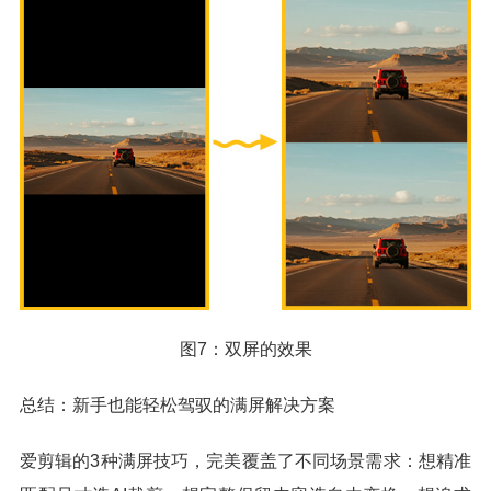
图7：双屏的效果
总结：新手也能轻松驾驭的满屏解决方案
爱剪辑的3种满屏技巧，完美覆盖了不同场景需求：想精准