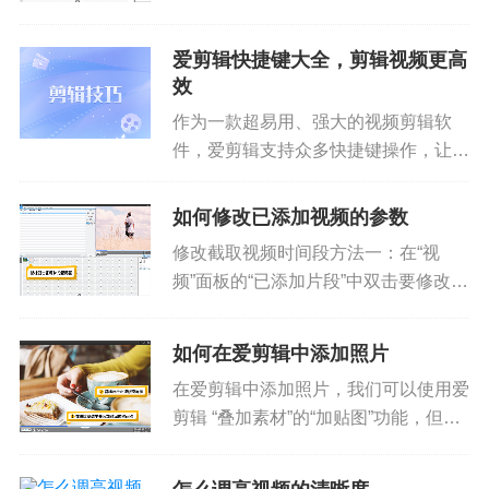
享给亲朋好友，这时候就需要压缩视频
大小了，那么如何压缩视频大小，还能
爱剪辑快捷键大全，剪辑视频更高
做到不影响画质呢？下面就跟着小爱了
效
解压缩视频大小又不影响画质的秘...
作为一款超易用、强大的视频剪辑软
件，爱剪辑支持众多快捷键操作，让爱
粉们剪辑视频更高效和专业，轻轻松松
打造精美视频！小爱已经帮大家整理好
如何修改已添加视频的参数
超实用的爱剪辑快捷键大全啦，赶紧来
修改截取视频时间段方法一：在“视
学习和收藏吧！通用Tab&nbs...
频”面板的“已添加片段”中双击要修改的
视频片段，会弹出“预览/截取”对话框，
我们可以对要截取的视频时间段进行修
如何在爱剪辑中添加照片
改。图1：双击视频片段缩略图图2：
在爱剪辑中添加照片，我们可以使用爱
修改截取视频时间段方法二...
剪辑 “叠加素材”的“加贴图”功能，但爱
剪辑毕竟是视频剪辑软件，想将照片更
快更简单的制作成酷炫电子相册，我们