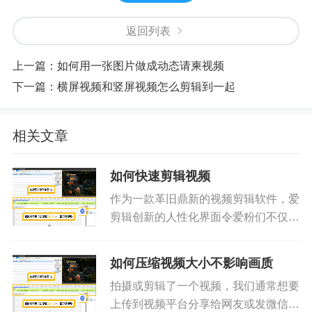
返回列表
上一篇：
如何用一张图片做成动态请柬视频
下一篇：
横屏视频和竖屏视频怎么剪辑到一起
相关文章
如何快速剪辑视频
作为一款革旧鼎新的视频剪辑软件，爱
剪辑创新的人性化界面令爱粉们不仅能
够快速上手视频剪辑，无需花费大量的
时间学习，且爱剪辑超乎寻常的启动速
如何压缩视频大小不影响画质
度、运行速度也使爱粉们视频剪辑过程
拍摄或剪辑了一个视频，我们通常想要
更加快速、得心应手！按照如下步...
上传到视频平台分享给网友或发微信分