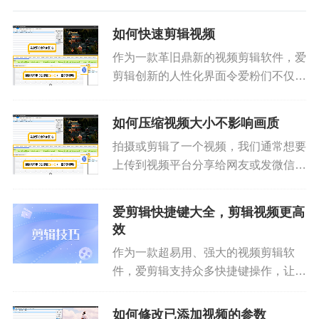
如何快速剪辑视频
作为一款革旧鼎新的视频剪辑软件，爱
剪辑创新的人性化界面令爱粉们不仅能
够快速上手视频剪辑，无需花费大量的
时间学习，且爱剪辑超乎寻常的启动速
如何压缩视频大小不影响画质
度、运行速度也使爱粉们视频剪辑过程
拍摄或剪辑了一个视频，我们通常想要
更加快速、得心应手！按照如下步...
上传到视频平台分享给网友或发微信分
享给亲朋好友，这时候就需要压缩视频
大小了，那么如何压缩视频大小，还能
爱剪辑快捷键大全，剪辑视频更高
做到不影响画质呢？下面就跟着小爱了
效
解压缩视频大小又不影响画质的秘...
作为一款超易用、强大的视频剪辑软
件，爱剪辑支持众多快捷键操作，让爱
粉们剪辑视频更高效和专业，轻轻松松
打造精美视频！小爱已经帮大家整理好
如何修改已添加视频的参数