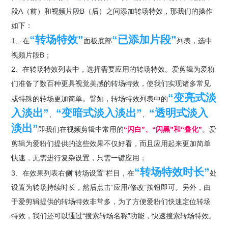
段A（前）和视频片段B（后）之间添加转场特效，那我们的操作
如下：
“转场特效”
“已添加片段”
1、在
面板底部
列表，选中
视频片段B；
2、在转场特效列表中，选择需要应用的转场特效。爱剪辑为爱粉
们准备了数百种更具视觉美感的转场特效，使我们实现诸多常见
“变亮式淡
或特殊的转场更加简单。譬如，转场特效列表中的
入淡出”
“变暗式淡入淡出”
“透明式淡入
、
、
淡出”
即我们在视频剪辑中常用的
“闪白”、“闪黑”和“叠化”
。爱
剪辑为爱粉们提供的这些效果不仅好看，而且应用起来更加简单
快速，无需进行复杂设置，只需一键应用；
“转场特效时长”
3、在效果列表右侧“转场设置”栏目，在
处
设置为转场持续时长，然后点击“应用/修改”按钮即可。另外，由
于爱剪辑提供的转场特效非常多，为了方便爱粉们快速定位转场
特效，我们还可以通过“搜索转场名称”功能，快速搜索转场特效。