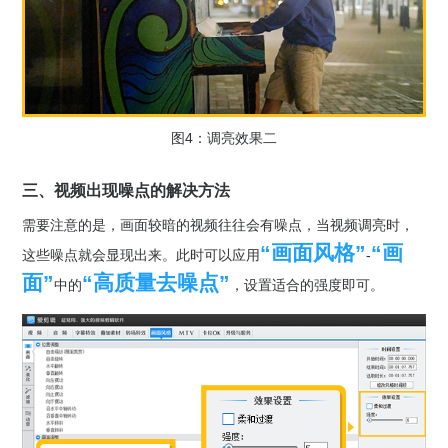
图4：调亮效果二
三、视频出现噪点的解决方法
需要注意的是，画面较暗的视频往往会有噪点，当视频调亮时，
“画面风格”
“画
这些噪点就会显现出来。此时可以应用
-
面”
“高质量去噪点”
中的
，设置适合的强度即可。