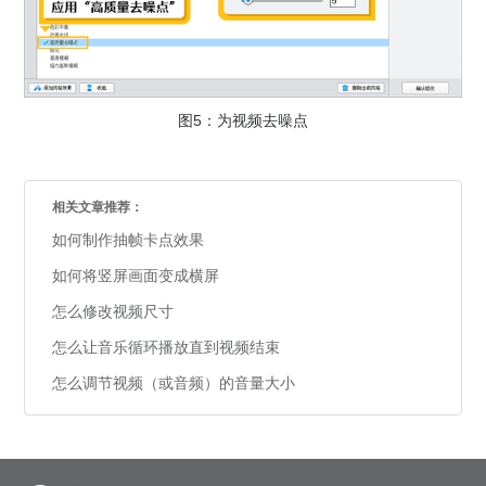
图5：为视频去噪点
相关文章推荐：
如何制作抽帧卡点效果
如何将竖屏画面变成横屏
怎么修改视频尺寸
怎么让音乐循环播放直到视频结束
怎么调节视频（或音频）的音量大小