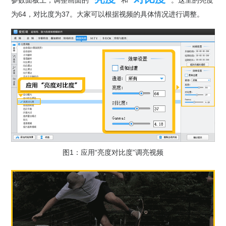
参数面板上，调整画面的
和
。这里的亮度
为64，对比度为37。大家可以根据视频的具体情况进行调整。
图1：应用“亮度对比度”调亮视频