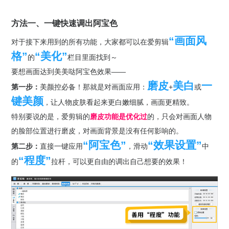
方法一、一键快速调出阿宝色
“画面风
对于接下来用到的所有功能，大家都可以在爱剪辑
格”
“美化”
的
栏目里面找到～
要想画面达到美美哒阿宝色效果——
磨皮
美白
一
第一步：
美颜控必备！那就是对画面应用：
+
或
键美颜
，让人物皮肤看起来更白嫩细腻，画面更精致。
特别要说的是，爱剪辑的
磨皮功能是优化过
的，只会对画面人物
的脸部位置进行磨皮，对画面背景是没有任何影响的。
“阿宝色”
“效果设置”
第二步：
直接一键应用
，滑动
中
“程度”
的
拉杆，可以更自由的调出自己想要的效果！