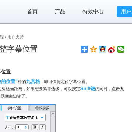
首页
产品
特效中心
用户
程
/ 用户支持
整字幕位置
：
幕位置
放的位置”
九宫格
处的
，即可快捷定位字幕位置。
Shift键
边缘适当距离，如果想要紧靠边缘，可以按定
的同时，点击九
视频画面边缘了。