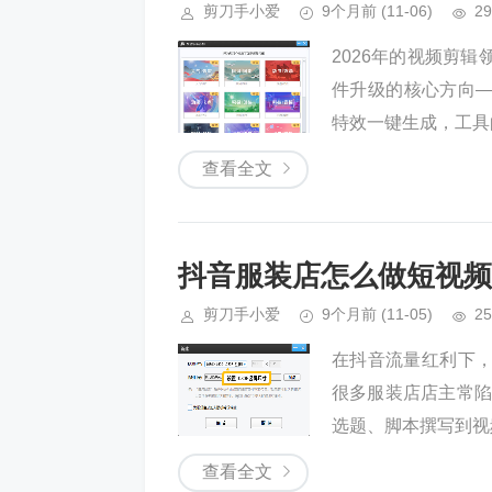
剪刀手小爱
9个月前
(11-06)
29
2026年的视频剪辑
件升级的核心方向
特效一键生成，工具的
查看全文
抖音服装店怎么做短视频
剪刀手小爱
9个月前
(11-05)
25
在抖音流量红利下
很多服装店店主常陷
选题、脚本撰写到视
查看全文