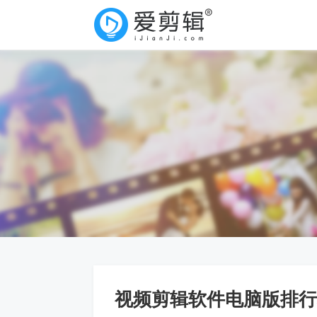
视频剪辑软件电脑版排行