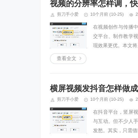
视频的分辨率怎样调，快
剪刀手小爱
10个月前
(10-25)
2
在视频创作与传播
交平台、制作教学
现效果更优。本文将
查看全文
横屏视频发抖音怎样做成
剪刀手小爱
10个月前
(10-25)
2
在抖音平台，竖屏
与互动。但不少人
发愁。其实，只需借