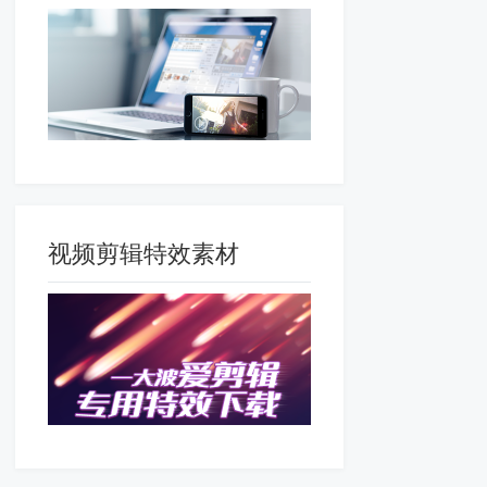
视频剪辑特效素材