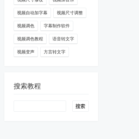
视频自动加字幕
视频尺寸调整
视频调色
字幕制作软件
视频调色教程
语音转文字
视频变声
方言转文字
搜索教程
Search