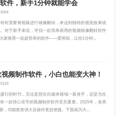
软件，新手1分钟就能学会
23264
，有时需要将视频进行镜像翻转，来达到独特的视觉效果或
求。对于新手来说，寻找一款简单易用的视频镜像翻转软件
大家推荐一款超简单的软件——爱剪辑，让你1分钟...
0款视频制作软件，小白也能变大神！
43120
容盛行的时代，无论是想在自媒体领域一展身手，还是为生
有一款得心应手的视频制作软件至关重要。2025年，各类
新，功能愈发强大且操作更趋便捷。下面就为大...