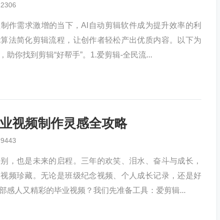
22306
制作需求激增的当下，AI自动剪辑软件成为提升效率的利
能算法简化剪辑流程，让创作者轻松产出优质内容。以下为
助你找到剪辑“好帮手”。1.爱剪辑-全民流...
业视频制作灵感全攻略
29443
告别，也是未来的启程。三年的欢笑、泪水、奋斗与成长，
的视频珍藏。无论是班级纪念视频、个人成长记录，还是好
部感人又精彩的毕业视频？我们先准备工具：爱剪辑...