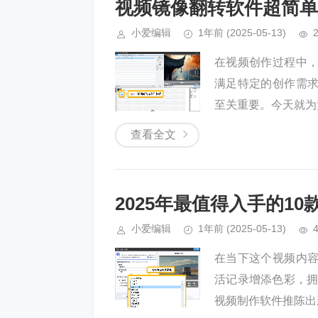
视频镜像翻转软件超简单
小爱编辑
1年前
(2025-05-13)
在视频创作过程中
满足特定的创作需
至关重要。今天就为
查看全文
2025年最值得入手的1
小爱编辑
1年前
(2025-05-13)
在当下这个视频内
活记录增添色彩，拥
视频制作软件推陈出