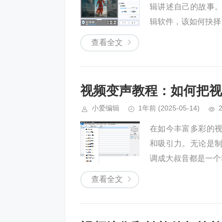
辑讲述自己的故事
辑软件，该如何抉择
查看全文
视频变声教程：如何把视
小爱编辑
1年前
(2025-05-14)
在如今丰富多彩的
和吸引力。无论是
调成大叔音都是一个
查看全文