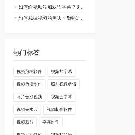
如何给视频添加双语字幕？3招快速加双语字幕的方法
如何裁掉视频的黑边？5种实用技巧教你轻松搞定
热门标签
视频剪辑软件
视频加字幕
视频剪辑制作
照片视频剪辑
照片合成视频
视频去字幕
视频去水印
视频制作软件
视频裁剪
字幕制作
视频尺寸修改
视频加音乐