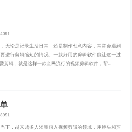
24091
代，无论是记录生活日常，还是制作创意内容，常常会遇到
需要进行剪辑缩短的情况。一款好用的剪辑软件能让这一过
爱剪辑，就是这样一款全民流行的视频剪辑软件，帮...
单
18951
的当下，越来越多人渴望踏入视频剪辑的领域，用镜头和剪