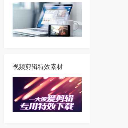
视频剪辑特效素材