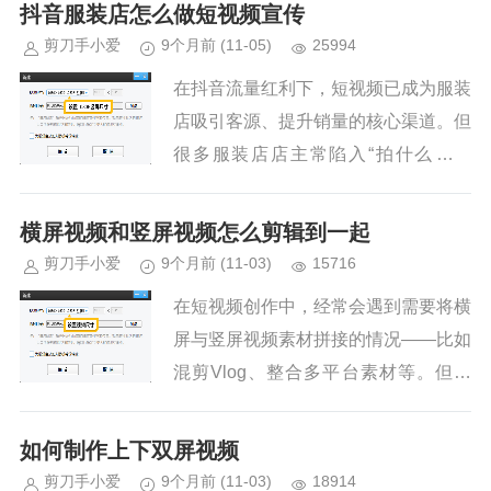
到特效一键生成，工具的迭代让创作门
抖音服装店怎么做短视频宣传
槛持续降低，却也让“选...
剪刀手小爱
9个月前
(11-05)
25994
在抖音流量红利下，短视频已成为服装
店吸引客源、提升销量的核心渠道。但
很多服装店店主常陷入“拍什么没人
看”“怎么拍才专业”的困境。今天就从高
流量选题、脚本撰写到视频制作，手把
横屏视频和竖屏视频怎么剪辑到一起
手教你做好抖音服装店短视频宣...
剪刀手小爱
9个月前
(11-03)
15716
在短视频创作中，经常会遇到需要将横
屏与竖屏视频素材拼接的情况——比如
混剪Vlog、整合多平台素材等。但两
者尺寸比例差异大，直接拼接容易出现
黑边、画面变形等问题。其实借助专业
如何制作上下双屏视频
剪辑工具，就能实现无缝融合。...
剪刀手小爱
9个月前
(11-03)
18914