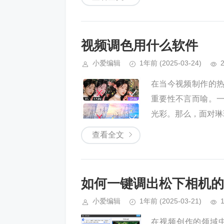
视频调色用什么软件
小爱编辑
1年前
(2025-03-24)
在当今视频制作的
重要性不言而喻。
光彩。那么，面对琳
查看全文
如何一键调出松下相机的
小爱编辑
1年前
(2025-03-21)
在视频创作的领域