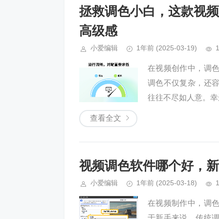
拯救调色小白，这款视频
高级感
小爱编辑
1年前
(2025-03-19)
在视频创作中，调
调色不仅复杂，还
往往不尽如人意。幸运
查看全文
视频调色软件哪个好，新
小爱编辑
1年前
(2025-03-18)
在视频制作中，调
于新手来说，传统