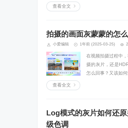
查看全文
拍摄的画面灰蒙蒙的怎么
小爱编辑
1年前
(2025-03-25)
在视频拍摄过程中，
摄的灰片，还是HD
怎么回事？又该如何
查看全文
Log模式的灰片如何还
级色调