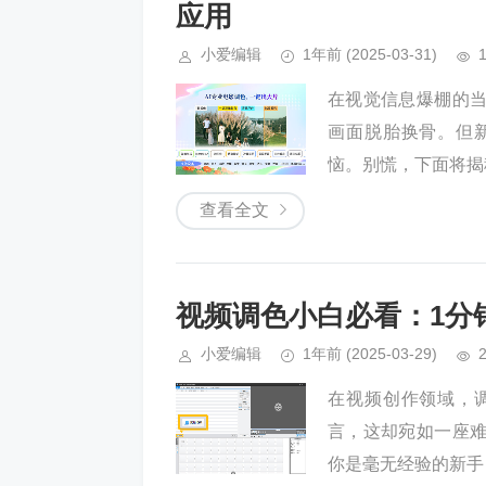
应用
小爱编辑
1年前
(2025-03-31)
在视觉信息爆棚的
画面脱胎换骨。但
恼。别慌，下面将揭
查看全文
视频调色小白必看：1分
小爱编辑
1年前
(2025-03-29)
在视频创作领域，
言，这却宛如一座
你是毫无经验的新手