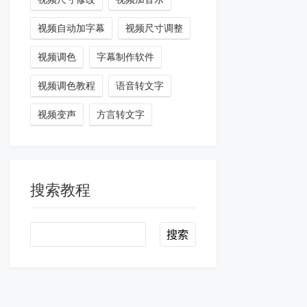
视频自动加字幕
视频尺寸调整
视频调色
字幕制作软件
视频调色教程
语音转文字
视频变声
方言转文字
搜索教程
Search