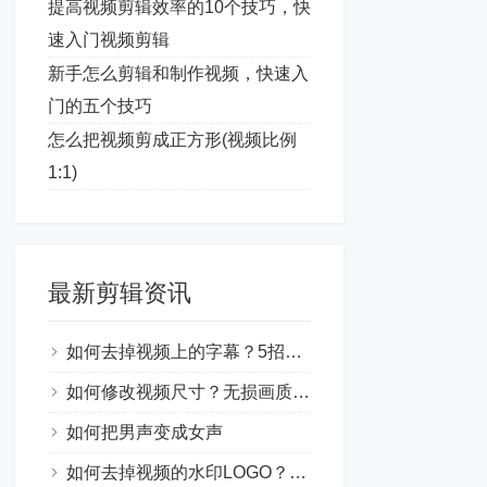
提高视频剪辑效率的10个技巧，快
速入门视频剪辑
新手怎么剪辑和制作视频，快速入
门的五个技巧
怎么把视频剪成正方形(视频比例
1:1)
最新剪辑资讯
如何去掉视频上的字幕？5招教你快速无痕去字幕
如何修改视频尺寸？无损画质无黑边的技巧
如何把男声变成女声
如何去掉视频的水印LOGO？4招无痕去除水印的方法