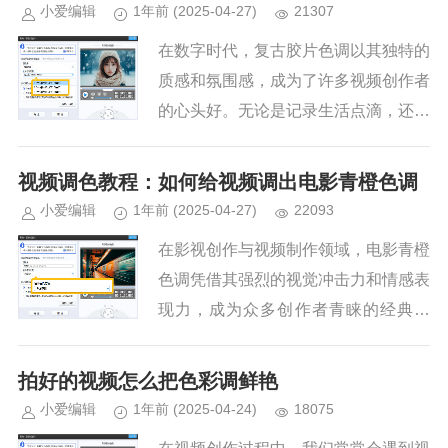
了缤纷的色彩，以纯粹的黑与白构...
小爱编辑
1年前
(2025-04-27)
21307
在数字时代，复古胶片色调以其独特的
质感和氛围感，成为了许多视频创作者
的心头好。无论是记录生活点滴，还是
制作专业短片，复古胶片色调都能为视
频增添一抹别样的风情。今天，我们就
视频调色教程：如何给视频调出电影青橙色调
来详细探讨如何使用爱剪辑这款软...
小爱编辑
1年前
(2025-04-27)
22093
在影视创作与视频制作领域，电影青橙
色调凭借其强烈的视觉冲击力和情感表
现力，成为众多创作者青睐的经典风
格。然而，使用传统软件调节青橙色
调，过程却让人望而却步。1.传统软件
拍好的视频怎么把色彩调鲜艳
调节青橙色调方法复杂青橙色调是好...
小爱编辑
1年前
(2025-04-24)
18075