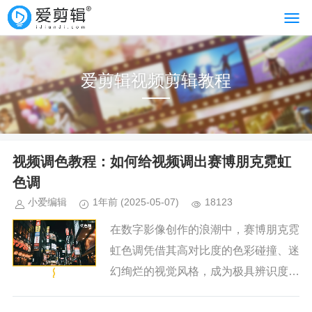
爱剪辑视频剪辑教程
视频调色教程：如何给视频调出赛博朋克霓虹
色调
小爱编辑
1年前
(2025-05-07)
18123
在数字影像创作的浪潮中，赛博朋克霓
虹色调凭借其高对比度的色彩碰撞、迷
幻绚烂的视觉风格，成为极具辨识度的
美学符号，广泛应用于影视、游戏、短