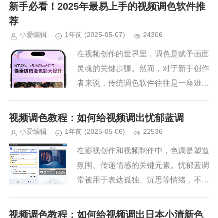
视频等领域。然而，使用传统剪辑软件
新手必看！2025年最易上手的视频调色软件推
实现这一风格的调色，往往是创作...
荐
小爱编辑
1年前
(2025-05-07)
24306
在视频创作的世界里，调色是赋予画面
灵魂的关键步骤。然而，对于新手创作
者来说，传统调色软件往往是一座难以
逾越的大山。那些复杂的调色参数、高
昂的学习成本，以及对电脑配置近乎苛
视频调色教程：如何给视频调出忧郁蓝调
刻的要求，常常让普通用户望而却...
小爱编辑
1年前
(2025-05-06)
22536
在影视创作和视频制作中，色调是塑造
氛围、传递情感的关键元素。忧郁蓝调
常被用于表达孤独、沉思等情绪，不过
传统调色工具获取蓝调过程复杂。下面
就来看看如何借助爱剪辑轻松调出忧郁
视频调色教程：如何给视频调出日本小清新色