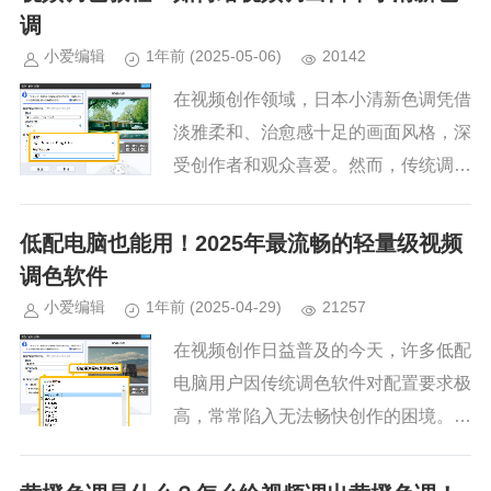
蓝调。1.蓝调的用途与创作价值...
调
小爱编辑
1年前
(2025-05-06)
20142
在视频创作领域，日本小清新色调凭借
淡雅柔和、治愈感十足的画面风格，深
受创作者和观众喜爱。然而，传统调色
软件操作复杂，爱剪辑则提供了更便捷
的调色方案。下面就来详细说说如何用
低配电脑也能用！2025年最流畅的轻量级视频
爱剪辑调出日本小清新色调。1....
调色软件
小爱编辑
1年前
(2025-04-29)
21257
在视频创作日益普及的今天，许多低配
电脑用户因传统调色软件对配置要求极
高，常常陷入无法畅快创作的困境。不
过别担心，2025年一款堪称救星的轻
量级视频调色软件——爱剪辑，正以其