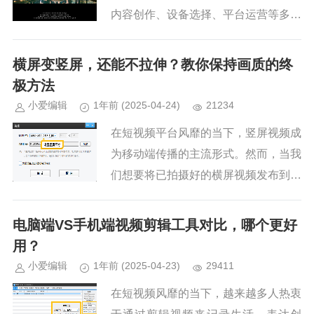
内容创作、设备选择、平台运营等多方
面。以下是五个重要的关键点：1.选择
合适的剪辑软件工欲善其事，必先利其
横屏变竖屏，还能不拉伸？教你保持画质的终
器！想法再多，工具不对，也会...
极方法
小爱编辑
1年前
(2025-04-24)
21234
在短视频平台风靡的当下，竖屏视频成
为移动端传播的主流形式。然而，当我
们想要将已拍摄好的横屏视频发布到手
机端时，常常会遇到难题。使用传统剪
辑软件进行横屏变竖屏的操作，往往会
电脑端VS手机端视频剪辑工具对比，哪个更好
出现画面拉伸变形，或者在裁剪过...
用？
小爱编辑
1年前
(2025-04-23)
29411
在短视频风靡的当下，越来越多人热衷