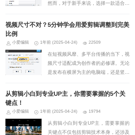
然而，对于新手来说，选择一款适合自
己的视频剪辑软件并不容易。市面上有
众多剪辑工具，功能各异，操作难度也
视频尺寸不对？5分钟学会用爱剪辑调整到完美
不同。本文将为大家推荐5款适合...
比例
小爱编辑
1年前
(2025-04-24)
22509
在短视频风靡、多平台传播的当下，视
频尺寸适配成为创作者的必修课。无论
是发布在横屏为主的电脑端，还是竖屏
流行的手机短视频平台，不合尺寸的视
频往往会出现黑边、画面拉伸变形等问
从剪辑小白到专业UP主，你需要掌握的5个关
题，影响观看体验。不过别担心，...
键点！
小爱编辑
1年前
(2025-04-24)
19794
从剪辑小白到专业UP主，需要掌握的
关键点不仅包括剪辑技术本身，还涉及